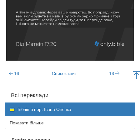
16
Список книг
18
Всі переклади
Біблія в пер. Івана Огієнка
Показати більше
Дивіться також