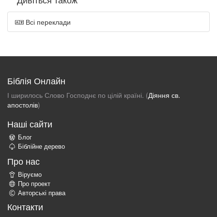
Всі переклади
Біблія Онлайн
І ширилось Слово Господнє по цілій країні. (
Діяння св.
апостолів
)
Наші сайти
Блог
Біблійне дерево
Про нас
Віруємо
Про проект
Авторські права
Контакти