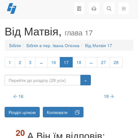
Перейти
до
вмісту
Від Матвія,
глава 17
Біблія
Біблія в пер. Івана Огієнка
Від Матвія 17
1
2
3
↔
16
17
18
↔
27
28
»
16
18
Розділ цілком
Копіювати
А Він їм відповів: