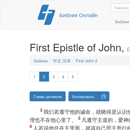
Перейти
Библия Онлайн
к
содержимому
Библи
First Epistle of John,
Библия
中文 汉译
First John 2
1
2
3
4
5
Глава целиком
Копировать
我们若遵守他的诫命，就晓得是认识
理也不在他心里了。
凡遵守主道的，爱神
人若说他住在主里面，就该自己照主所行