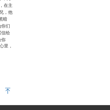
，在主
兄，他
黑暗
为你们
写信给
给你
心里，