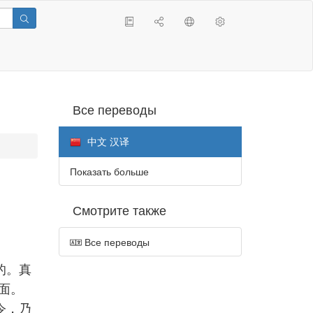
Все переводы
中文 汉译
Показать больше
Смотрите также
Все переводы
的。真
面。
令，乃