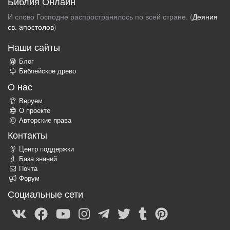
Библия Онлайн
И слово Господне распространялось по всей стране. (
Деяния
св. aпостолов
)
Наши сайты
Блог
Библейское древо
О нас
Веруем
О проекте
Авторские права
Контакты
Центр поддержки
База знаний
Почта
Форум
Социальные сети