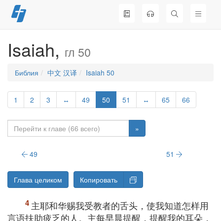
Перейти
к
содержимому
Isaiah,
гл 50
Библия
中文 汉译
Isaiah 50
1
2
3
↔
49
50
51
↔
65
66
»
49
51
Глава целиком
Копировать
主耶和华赐我受教者的舌头，使我知道怎样用
言语扶助疲乏的人。主每早晨提醒，提醒我的耳朵，