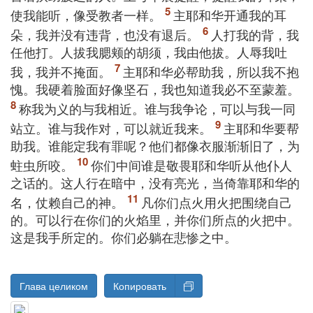
使我能听，像受教者一样。
主耶和华开通我的耳
朵，我并没有违背，也没有退后。
人打我的背，我
任他打。人拔我腮颊的胡须，我由他拔。人辱我吐
我，我并不掩面。
主耶和华必帮助我，所以我不抱
愧。我硬着脸面好像坚石，我也知道我必不至蒙羞。
称我为义的与我相近。谁与我争论，可以与我一同
站立。谁与我作对，可以就近我来。
主耶和华要帮
助我。谁能定我有罪呢？他们都像衣服渐渐旧了，为
蛀虫所咬。
你们中间谁是敬畏耶和华听从他仆人
之话的。这人行在暗中，没有亮光，当倚靠耶和华的
名，仗赖自己的神。
凡你们点火用火把围绕自己
的。可以行在你们的火焰里，并你们所点的火把中。
这是我手所定的。你们必躺在悲惨之中。
Глава целиком
Копировать