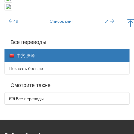
49
Список книг
51
Все переводы
中文 汉译
Показать больше
Смотрите также
Все переводы