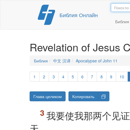
Перейти
Библия Онлайн
к
содержимому
Библи
Revelation of Jesus C
Библия
中文 汉译
Apocalypse of John 11
1
2
3
4
5
6
7
8
9
10
Глава целиком
Копировать
我要使我那两个见证
天。