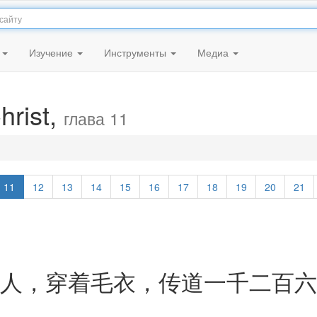
я
Изучение
Инструменты
Медиа
hrist,
глава 11
11
12
13
14
15
16
17
18
19
20
21
人，穿着毛衣，传道一千二百六