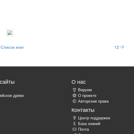
Список книг
12
сайты
О нас
Веруем
ейское древо
О проекте
Авторские права
Контакты
Центр поддержки
База знаний
Почта