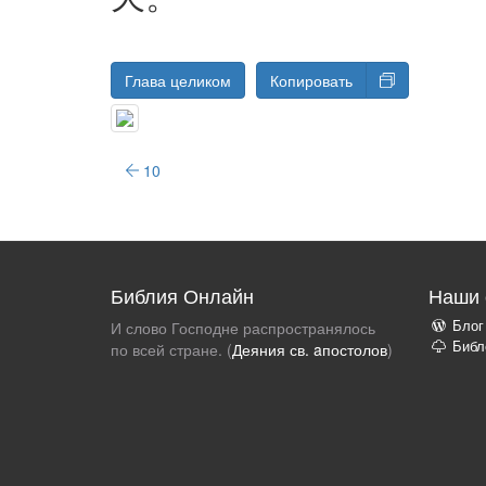
Глава целиком
Копировать
10
Библия Онлайн
Наши 
Блог
И слово Господне распространялось
Библ
по всей стране. (
Деяния св. aпостолов
)