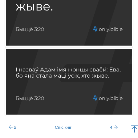
2
Спіс кніг
4