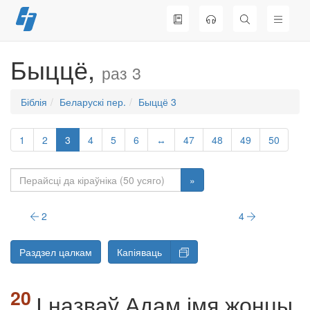
Перайсці
да
змесціва
Быццё,
раз 3
Біблія
Беларускі пер.
Быццё 3
1
2
3
4
5
6
↔
47
48
49
50
»
2
4
Раздзел цалкам
Капіяваць
І назваў Адам імя жонцы