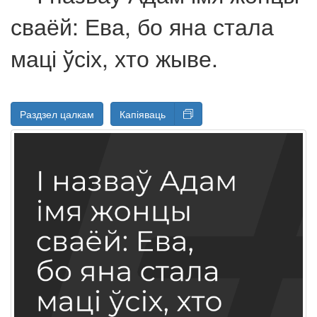
сваёй: Ева, бо яна стала
маці ўсіх, хто жыве.
Раздзел цалкам
Капіяваць