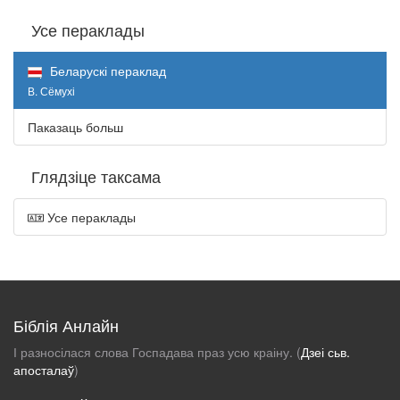
Усе пераклады
Беларускі пераклад
В. Сёмухі
Паказаць больш
Глядзіце таксама
Усе пераклады
Біблія Анлайн
І разносілася слова Госпадава праз усю краіну. (
Дзеі сьв.
апосталаў
)