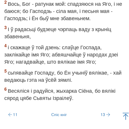
Вось, Бог - ратунак мой: спадзяюся на Яго, і не
баюся; бо Гасподзь - сіла мая, і песьня мая -
Гасподзь; і Ён быў мне збавеньнем.
І ў радасьці будзеце чэрпаць ваду з крыніц
збавеньня,
і скажаце ў той дзень: слаўце Госпада,
заклікайце імя Яго; абвяшчайце ў народах дзеі
Яго; нагадвайце, што вялікае імя Яго;
сьпявайце Госпаду, бо Ён учыніў вялікае, - хай
ведаюць гэта на ўсёй зямлі.
Весяліся і радуйся, жыхарка Сіёна, бо вялікі
сярод цябе Сьвяты Ізраілеў.
11
Спіс кніг
13