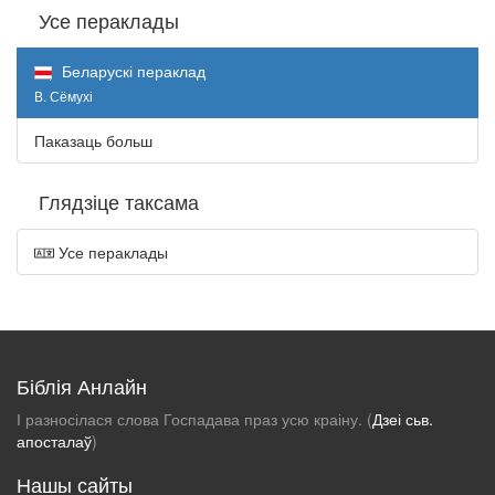
Усе пераклады
Беларускі пераклад
В. Сёмухі
Паказаць больш
Глядзіце таксама
Усе пераклады
Біблія Анлайн
І разносілася слова Госпадава праз усю краіну. (
Дзеі сьв.
апосталаў
)
Нашы сайты