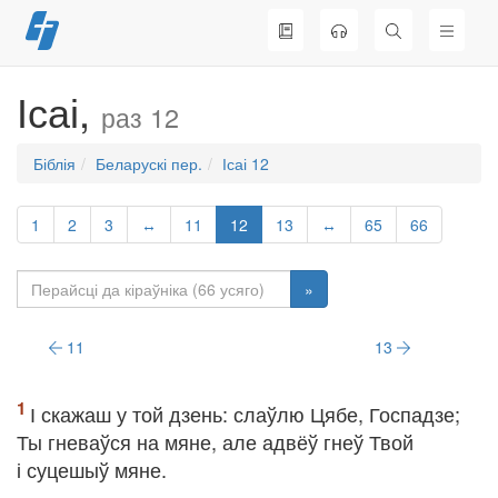
Перайсці
да
змесціва
Ісаі,
раз 12
Біблія
Беларускі пер.
Ісаі 12
1
2
3
↔
11
12
13
↔
65
66
»
11
13
І скажаш у той дзень: слаўлю Цябе, Госпадзе;
Ты гневаўся на мяне, але адвёў гнеў Твой
і суцешыў мяне.