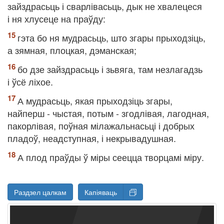
зайздрасьць і сварлівасьць, дык не хвалецеся
і ня хлусеце на праўду:
гэта бо ня мудрасьць, што згары прыходзіць,
а зямная, плоцкая, дэманская;
бо дзе зайздрасьць і зьвяга, там незлагадзь
і ўсё ліхое.
А мудрасьць, якая прыходзіць згары,
найперш - чыстая, потым - згодлівая, лагодная,
пакорлівая, поўная мілажальнасьці і добрых
пладоў, неадступная, і некрывадушная.
А плод праўды ў міры сеецца творцамі міру.
Раздзел цалкам
Капіяваць