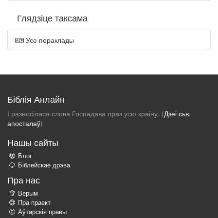
Глядзіце таксама
Усе пераклады
Біблія Анлайн
І разносілася слова Госпадава праз усю краіну. (
Дзеі сьв.
апосталаў
)
Нашы сайты
Блог
Біблейскае дрэва
Пра нас
Верым
Пра праект
Аўтарскія правы