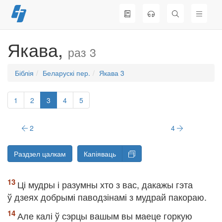
Перайсці
да
змесціва
Якава,
раз 3
Біблія
Беларускі пер.
Якава 3
1
2
3
4
5
2
4
Раздзел цалкам
Капіяваць
Ці мудры і разумны хто з вас, дакажы гэта
ў дзеях добрымі паводзінамі з мудрай пакораю.
Але калі ў сэрцы вашым вы маеце горкую