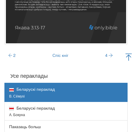
2
Спіс кніг
4
Усе пераклады
Беларускі пераклад
В. Сёмухі
Беларускі пераклад
А. Бокуна
Паказаць больш