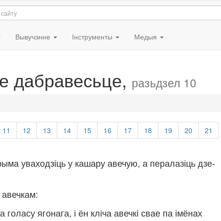
Вывучэнне
Інструменты
Медыя
е дабравесьце,
разьдзел 10
11
12
13
14
15
16
17
18
19
20
21
рыма уваходзіць у кашару авечую, а пералазіць дзе-
 авечкам:
 голасу ягонага, і ён кліча авечкі свае па імёнах