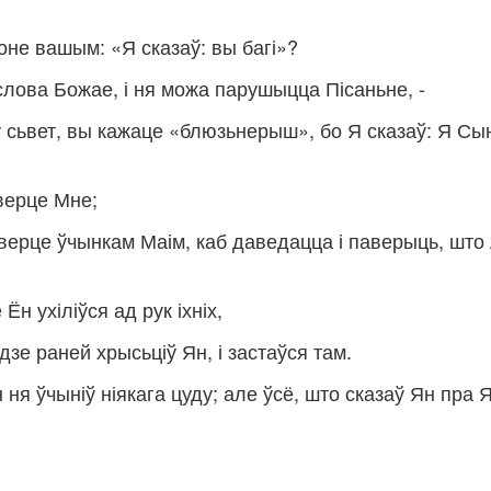
аконе вашым: «Я сказаў: вы багі»?
 слова Божае, і ня можа парушыцца Пісаньне, -
 у сьвет, вы кажаце «блюзьнерыш», бо Я сказаў: Я Сы
 верце Мне;
, верце ўчынкам Маім, каб даведацца і паверыць, што
н ухіліўся ад рук іхніх,
дзе раней хрысьціў Ян, і застаўся там.
 ня ўчыніў ніякага цуду; але ўсё, што сказаў Ян пра Я