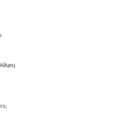
н
 Айцец
го,