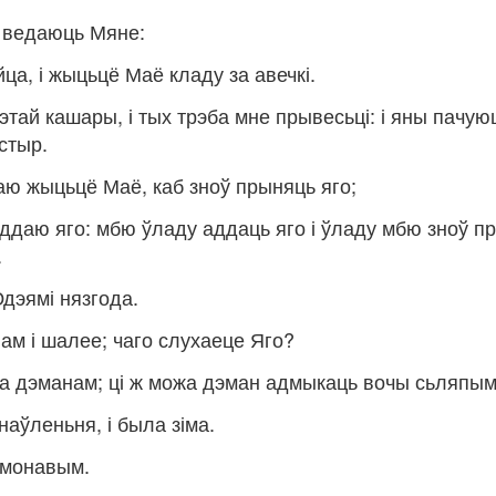
е ведаюць Мяне:
ца, і жыцьцё Маё кладу за авечкі.
 гэтай кашары, і тых трэба мне прывесьці: і яны пачую
астыр.
аю жыцьцё Маё, каб зноў прыняць яго;
 аддаю яго: мбю ўладу аддаць яго і ўладу мбю зноў п
.
Юдэямі нязгода.
нам і шалее; чаго слухаеце Яго?
ага дэманам; ці ж можа дэман адмыкаць вочы сьляпы
наўленьня, і была зіма.
ламонавым.