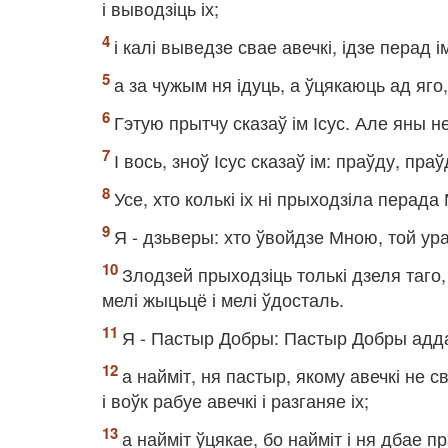
і выводзіць іх;
і калі выведзе свае авечкі, ідзе перад і
а за чужым ня ідуць, а ўцякаюць ад яго
Гэтую прытчу сказаў ім Ісус. Але яны не
І вось, зноў Ісус сказаў ім: праўду, пр
Усе, хто колькі іх ні прыходзіла перада 
Я - дзьверы: хто ўвойдзе Мною, той ура
Злодзей прыходзіць толькі дзеля таго, 
мелі жыцьцё і мелі ўдосталь.
Я - Пастыр Добры: Пастыр Добры адда
а найміт, ня пастыр, якому авечкі не св
і воўк рабуе авечкі і разганяе іх;
а найміт ўцякае, бо найміт і ня дбае пр