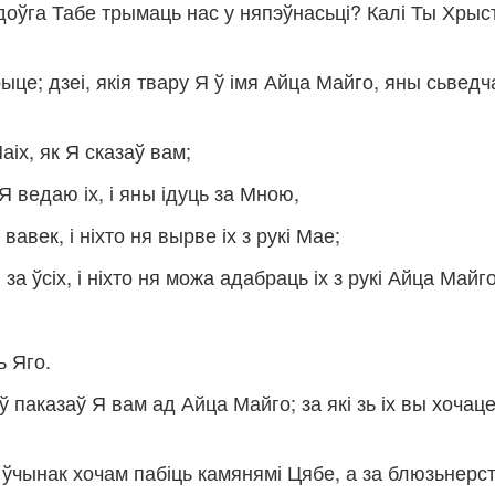
і доўга Табе трымаць нас у няпэўнасьці? Калі Ты Хрыс
ерыце; дзеі, якія твару Я ў імя Айца Майго, яны сьведч
аіх, як Я сказаў вам;
Я ведаю іх, і яны ідуць за Мною,
вавек, і ніхто ня вырве іх з рукі Мае;
а ўсіх, і ніхто ня можа адабраць іх з рукі Айца Майго
ь Яго.
ў паказаў Я вам ад Айца Майго; за які зь іх вы хочац
 ўчынак хочам пабіць камянямі Цябе, а за блюзьнерст