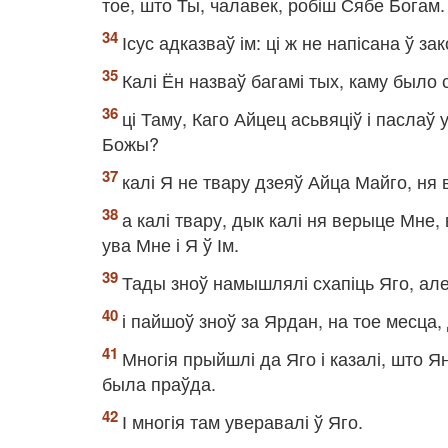
тое, што Ты, чалавек, робіш Сябе Богам.
Ісус адказваў ім: ці ж не напісана ў з
Калі Ён назваў багамі тых, каму было
ці Таму, Каго Айцец асьвяціў і паслаў
Божы?
калі Я не твару дзеяў Айца Майго, ня
а калі твару, дык калі ня верыце Мне
ува Мне і Я ў Ім.
Тады зноў намышлялі схапіць Яго, але Ё
і пайшоў зноў за Ярдан, на тое месца, 
Многія прыйшлі да Яго і казалі, што Ян
была праўда.
І многія там уверавалі ў Яго.