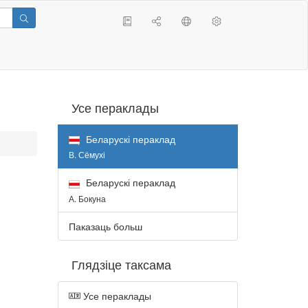
Усе пераклады
Беларускі пераклад
В. Сёмухі
Беларускі пераклад
А. Бокуна
Паказаць больш
Глядзіце таксама
Усе пераклады