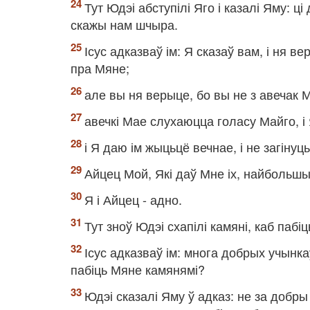
Тут Юдэі абступілі Яго і казалі Яму: ц
скажы нам шчыра.
Ісус адказваў ім: Я сказаў вам, і ня в
пра Мяне;
але вы ня верыце, бо вы не з авечак М
авечкі Мае слухаюцца голасу Майго, і 
і Я даю ім жыцьцё вечнае, і не загінуць 
Айцец Мой, Які даў Мне іх, найбольшы з
Я і Айцец - адно.
Тут зноў Юдэі схапілі камяні, каб пабіц
Ісус адказваў ім: многа добрых учынка
пабіць Мяне камянямі?
Юдэі сказалі Яму ў адказ: не за добры