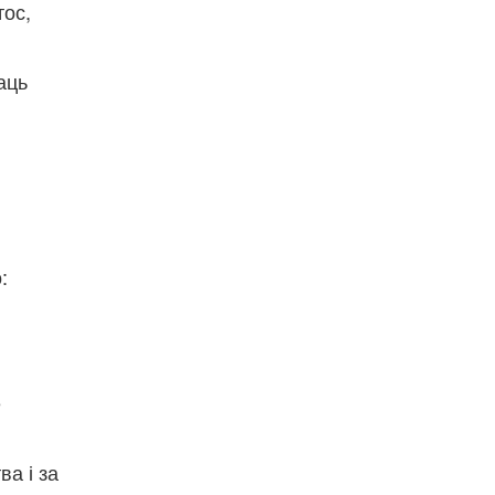
тос,
аць
:
е
ва і за