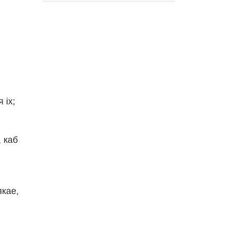
 іх;
, каб
якае,