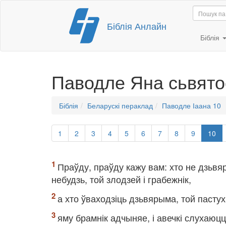
Перайсці
Біблія Анлайн
да
змесціва
Біблія
Паводле Яна сьвято
Біблія
Беларускі пераклад
Паводле Іаана 10
1
2
3
4
5
6
7
8
9
10
Праўду, праўду кажу вам: хто не дзьвя
небудзь, той злодзей і грабежнік,
а хто ўваходзіць дзьвярыма, той пастух
яму брамнік адчыняе, і авечкі слухаюцца