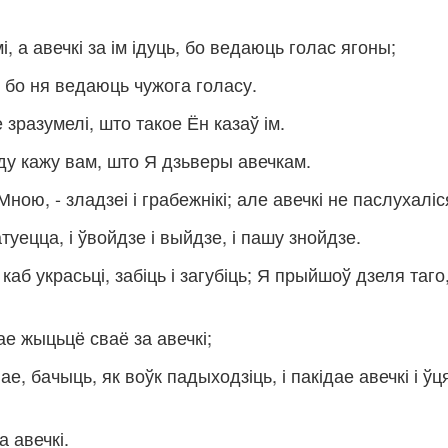
мі, а авечкі за ім ідуць, бо ведаюць голас ягоны;
, бо ня ведаюць чужога голасу.
 зразумелі, што такое Ён казаў ім.
аўду кажу вам, што Я дзьверы авечкам.
Мною, - зладзеі і грабежнікі; але авечкі не паслухаліся
туецца, і ўвойдзе і выйдзе, і пашу знойдзе.
каб украсьці, забіць і загубіць; Я прыйшоў дзеля таго
е жыцьцё сваё за авечкі;
ае, бачыць, як воўк падыходзіць, і пакідае авечкі і ўц
а авечкі.