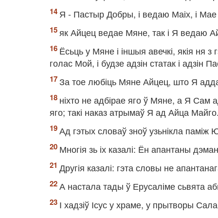
Я - Пастыр Добры, і ведаю Маіх, і Ма
як Айцец ведае Мяне, так і Я ведаю Ай
Ёсьць у Мяне і іншыя авечкі, якія ня з
голас Мой, і будзе адзін статак і адзін П
За тое любіць Мяне Айцец, што Я адд
ніхто не адбірае яго ў Мяне, а Я Сам
яго; такі наказ атрымаў Я ад Айца Майго
Ад гэтых словаў зноў узьнікла паміж 
Многія зь іх казалі: Ён апантаны дэма
Другія казалі: гэта словы не апантан
А настала тады ў Ерусаліме сьвята аб
І хадзіў Ісус у храме, у прытворы Са