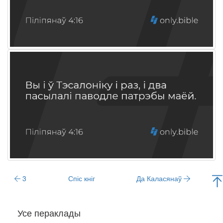
3
Спіс кніг
Да Каласянаў
Усе пераклады