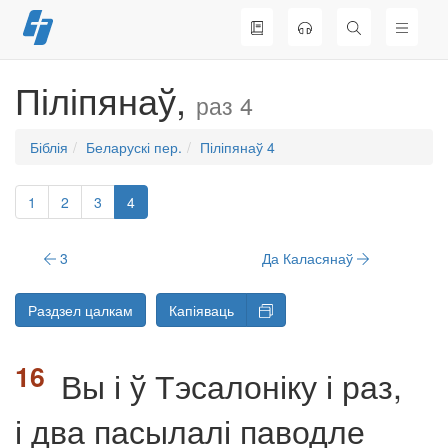
Перайсці
да
змесціва
Піліпянаў,
раз 4
Біблія
Беларускі пер.
Піліпянаў 4
1
2
3
4
3
Да Каласянаў
Раздзел цалкам
Капіяваць
Вы і ў Тэсалоніку і раз,
і два пасылалі паводле