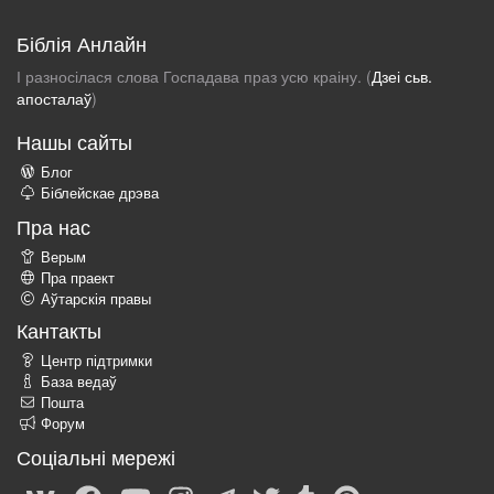
Біблія Анлайн
І разносілася слова Госпадава праз усю краіну. (
Дзеі сьв.
апосталаў
)
Нашы сайты
Блог
Біблейскае дрэва
Пра нас
Верым
Пра праект
Аўтарскія правы
Кантакты
Центр підтримки
База ведаў
Пошта
Форум
Соціальні мережі