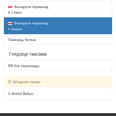
Беларускі пераклад
В. Сёмухі
Беларускі пераклад
А. Бокуна
Паказаць больш
Глядзіце таксама
Усе пераклады
Аўтарскія правы
© Antoni Bokun