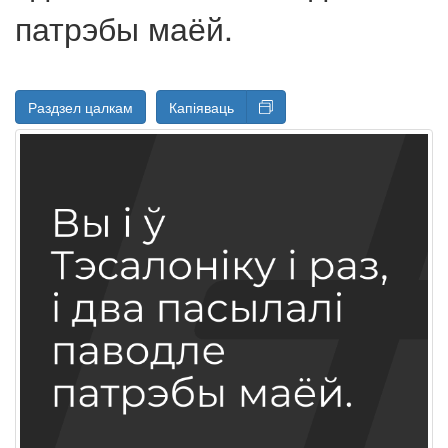
патрэбы маёй.
Раздзел цалкам
Капіяваць