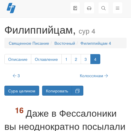
Перейти
к
содержимому
Филиппийцам,
сур 4
Священное Писание
Восточный
Филиппийцам 4
Описание
Оглавление
1
2
3
4
3
Колоссянам
Сура целиком
Копировать
Даже в Фессалоники
вы неоднократно посылали