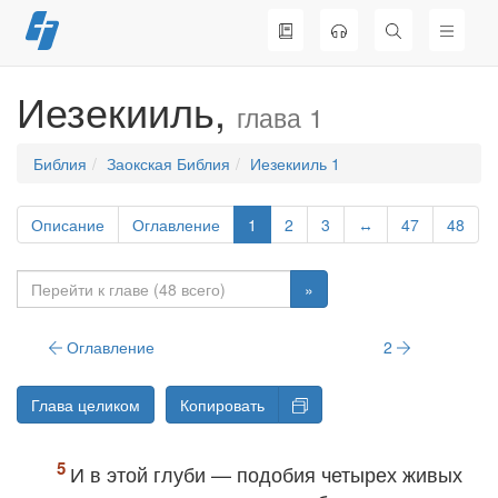
Перейти
к
содержимому
Иезекииль,
глава 1
Библия
Заокская Библия
Иезекииль 1
Описание
Оглавление
1
2
3
↔
47
48
»
Оглавление
2
Глава целиком
Копировать
И в этой глуби — подобия четырех живых