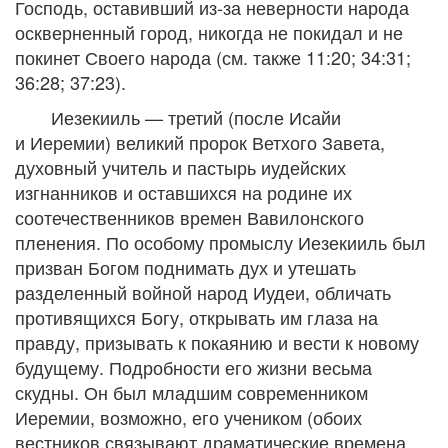
Господь, оставивший из-за неверности народа
оскверненный город, никогда не покидал и не
покинет Своего народа (см. также 11:20; 34:31;
36:28; 37:23).
Иезекииль — третий (после Исайи
и Иеремии) великий пророк Ветхого Завета,
духовный учитель и пастырь иудейских
изгнанников и оставшихся на родине их
соотечественников времен Вавилонского
пленения. По особому промыслу Иезекииль был
призван Богом поднимать дух и утешать
разделенный войной народ Иудеи, обличать
противящихся Богу, открывать им глаза на
правду, призывать к покаянию и вести к новому
будущему. Подробности его жизни весьма
скудны. Он был младшим современником
Иеремии, возможно, его учеником (обоих
вестников связывают драматические времена