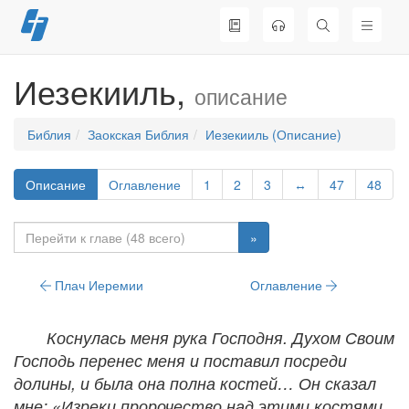
Перейти
к
содержимому
Иезекииль,
описание
Библия
Заокская Библия
Иезекииль (Описание)
Описание
Оглавление
1
2
3
↔
47
48
»
Плач Иеремии
Оглавление
Коснулась меня рука Господня. Духом Своим
Господь перенес меня и поставил посреди
долины, и была она полна костей… Он сказал
мне: «Изреки пророчество над этими костями,