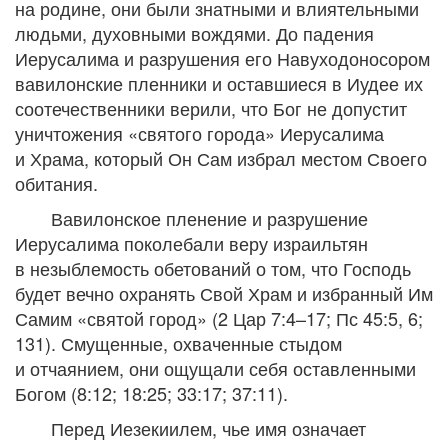
на родине, они были знатными и влиятельными
людьми, духовными вождями. До падения
Иерусалима и разрушения его Навуходоносором
вавилонские пленники и оставшиеся в Иудее их
соотечественники верили, что Бог не допустит
уничтожения «святого города» Иерусалима
и Храма, который Он Сам избрал местом Своего
обитания.
Вавилонское пленение и разрушение
Иерусалима поколебали веру израильтян
в незыблемость обетований о том, что Господь
будет вечно охранять Свой Храм и избранный Им
Самим «святой город» (2 Цар 7:4–17; Пс 45:5, 6;
131). Смущенные, охваченные стыдом
и отчаянием, они ощущали себя оставленными
Богом (8:12; 18:25; 33:17; 37:11).
Перед Иезекиилем, чье имя означает