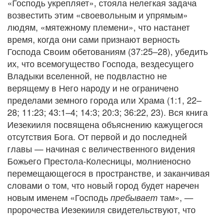
«Господь укрепляет», стояла нелегкая задача
возвестить этим «своевольным и упрямым»
людям, «мятежному племени», что настанет
время, когда они сами признают верность
Господа Своим обетованиям (37:25–28), убедить
их, что всемогущество Господа, вездесущего
Владыки вселенной, не подвластно не
верящему в Него народу и не ограничено
пределами земного города или Храма (1:1, 22–
28; 11:23; 43:1–4; 14:3; 20:3; 36:22, 23). Вся книга
Иезекииля посвящена объяснению кажущегося
отсутствия Бога. От первой и до последней
главы — начиная с величественного видения
Божьего Престола-Колесницы, молниеносно
перемещающегося в пространстве, и заканчивая
словами о том, что новый город будет наречен
новым именем «Господь
там», —
пребывает
пророчества Иезекииля свидетельствуют, что