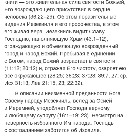
книги — это живительная сила святости Божьей,
Его возрождающего присутствия в сердце
человека (36:22–29). Об этом поразительные
видения Иезекииля и его пророчества, в этом
его живая вера. Иезекииль видит Славу
Господню, наполняющую Храм (43:1–12),
ограждающую и объемлющую возрожденный
город и народ Божий. Пребывая в единении
с Богом, народ Божий возрастает в святости
(11:12; 20:12) и, отражая Его чистоту, озаряет ею
всё окружающее (28:25; 36:23; 37:28; 39:7, 27; ср.
Исх 31:13; Лев 21:15, 23; 22:32).
В описании неизменной преданности Бога
Своему народу Иезекииль, вслед за Осией
и Иеремией, уподобляет Господа верному
и любящему супругу (16:1–19; 23). Несмотря на
неверность избранного Им народа, Господь
с состраданием заботится об Израиле,