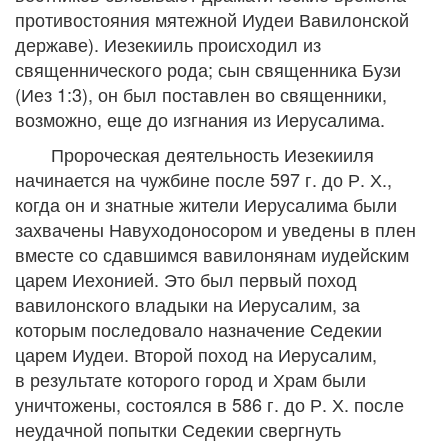
противостояния мятежной Иудеи Вавилонской
державе). Иезекииль происходил из
священнического рода; сын священника Бузи
(Иез 1:3), он был поставлен во священники,
возможно, еще до изгнания из Иерусалима.
Пророческая деятельность Иезекииля
начинается на чужбине после 597 г. до Р. Х.,
когда он и знатные жители Иерусалима были
захвачены Навуходоносором и уведены в плен
вместе со сдавшимся вавилонянам иудейским
царем Иехонией. Это был первый поход
вавилонского владыки на Иерусалим, за
которым последовало назначение Седекии
царем Иудеи. Второй поход на Иерусалим,
в результате которого город и Храм были
уничтожены, состоялся в 586 г. до Р. Х. после
неудачной попытки Седекии свергнуть