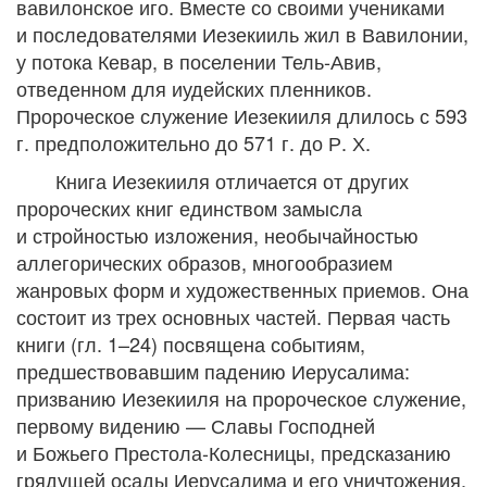
вавилонское иго. Вместе со своими учениками
и последователями Иезекииль жил в Вавилонии,
у потока Кевар, в поселении Тель-Авив,
отведенном для иудейских пленников.
Пророческое служение Иезекииля длилось с 593
г. предположительно до 571 г. до Р. Х.
Книга Иезекииля отличается от других
пророческих книг единством замысла
и стройностью изложения, необычайностью
аллегорических образов, многообразием
жанровых форм и художественных приемов. Она
состоит из трех основных частей. Первая часть
книги (гл. 1–24) посвящена событиям,
предшествовавшим падению Иерусалима:
призванию Иезекииля на пророческое служение,
первому видению — Славы Господней
и Божьего Престола-Колесницы, предсказанию
грядущей осады Иерусалима и его уничтожения,