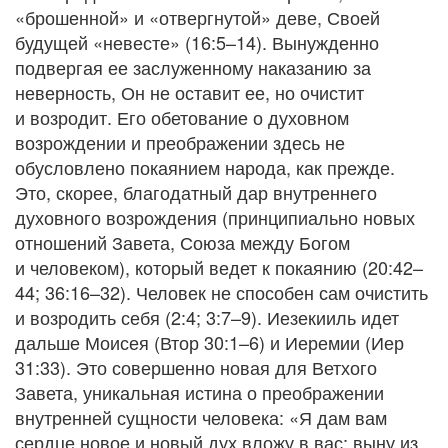
«брошенной» и «отвергнутой» деве, Своей
будущей «невесте» (16:5–14). Вынужденно
подвергая ее заслуженному наказанию за
неверность, Он не оставит ее, но очистит
и возродит. Его обетование о духовном
возрождении и преображении здесь не
обусловлено покаянием народа, как прежде.
Это, скорее, благодатный дар внутреннего
духовного возрождения (принципиально новых
отношений Завета, Союза между Богом
и человеком), который ведет к покаянию (20:42–
44; 36:16–32). Человек не способен сам очистить
и возродить себя (2:4; 3:7–9). Иезекииль идет
дальше Моисея (Втор 30:1–6) и Иеремии (Иер
31:33). Это совершенно новая для Ветхого
Завета, уникальная истина о преображении
внутренней сущности человека: «Я дам вам
сердце новое и новый дух вложу в вас; выну из