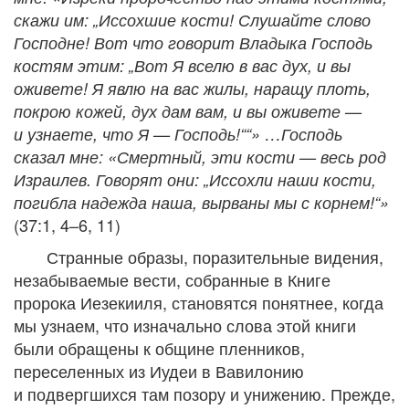
скажи им: „Иссохшие кости! Слушайте слово
Господне! Вот что говорит Владыка Господь
костям этим: „Вот Я вселю в вас дух, и вы
оживете! Я явлю на вас жилы, наращу плоть,
покрою кожей, дух дам вам, и вы оживете —
и узнаете, что Я — Господь!““» …Господь
сказал мне: «Смертный, эти кости — весь род
Израилев. Говорят они: „Иссохли наши кости,
погибла надежда наша, вырваны мы с корнем!“»
(37:1, 4–6, 11)
Странные образы, поразительные видения,
незабываемые вести, собранные в Книге
пророка Иезекииля, становятся понятнее, когда
мы узнаем, что изначально слова этой книги
были обращены к общине пленников,
переселенных из Иудеи в Вавилонию
и подвергшихся там позору и унижению. Прежде,