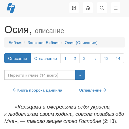
Перейти
к
содержимому
Осия,
описание
Библия
Заокская Библия
Осия (Описание)
Описание
Оглавление
1
2
3
↔
13
14
»
Книга пророка Даниила
Оглавление
«
Кольцами и ожерельями себя украсив,
к любовникам своим ходила, совсем позабыв обо
», —
(2:13).
Мне
таково вещее слово Господне