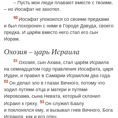
– Пусть мои люди плавают вместе с твоими,
– но Иосафат не захотел.
Иосафат упокоился со своими предками
и был похоронен с ними в Городе Давуда, своего
предка. И царём вместо него стал его сын
Иорам.
Охозия – царь Исраила
Охозия, сын Ахава, стал царём Исраила
на семнадцатом году правления Иосафата, царя
Иудеи, и правил в Самарии Исраилом два года.
Он делал зло в глазах Вечного, потому что
ходил путями отца и матери и путями
Иеровоама, сына Невата, который склонил
Исраил к греху.
Он служил Баалу
и поклонялся ему, и вызывал гнев Вечного, Бога
Исраила, как и его отец.