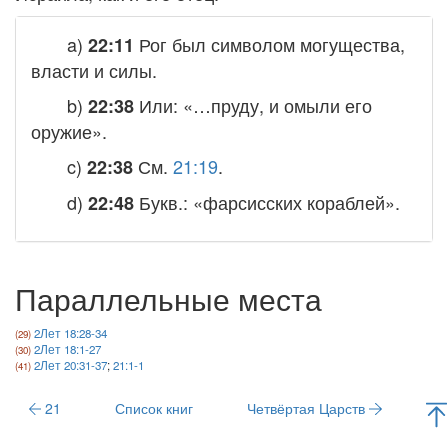
a)
Рог был символом могущества,
22:11
власти и силы.
b)
Или: «…пруду, и омыли его
22:38
оружие».
c)
См.
21:19
.
22:38
d)
Букв.: «фарсисских кораблей».
22:48
Параллельные места
2Лет 18:28-34
2Лет 18:1-27
2Лет 20:31-37
;
21:1-1
21
Список книг
Четвёртая Царств