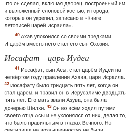
что он сделал, включая дворец, построенный им
и выложенный слоновой костью, и города,
которые он укрепил, записано в «Книге
летописей царей Исраила».
Ахав упокоился со своими предками.
И царём вместо него стал его сын Охозия.
Иосафат – царь Иудеи
Иосафат, сын Асы, стал царём Иудеи на
четвёртом году правления Ахава, царя Исраила.
Иосафату было тридцать пять лет, когда он
стал царём, и правил он в Иерусалиме двадцать
пять лет. Его мать звали Азува, она была
дочерью Шилхи.
Он во всём ходил путями
своего отца Асы и не уклонялся от них, делая то,
что было правильным в глазах Вечного. Но
святилища на возвышенностях не были