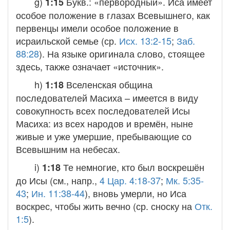
g)
Букв.: «первородный». Иса имеет
1:15
особое положение в глазах Всевышнего, как
первенцы имели особое положение в
исраильской семье (ср.
Исх. 13:2-15
;
Заб.
88:28
). На языке оригинала слово, стоящее
здесь, также означает «источник».
h)
Вселенская община
1:18
последователей Масиха
– имеется в виду
совокупность всех последователей Исы
Масиха: из всех народов и времён, ныне
живые и уже умершие, пребывающие со
Всевышним на небесах.
i)
Те немногие, кто был воскрешён
1:18
до Исы (см., напр.,
4 Цар. 4:18-37
;
Мк. 5:35-
43
;
Ин. 11:38-44
), вновь умерли, но Иса
воскрес, чтобы жить вечно (ср. сноску на
Отк.
1:5
).