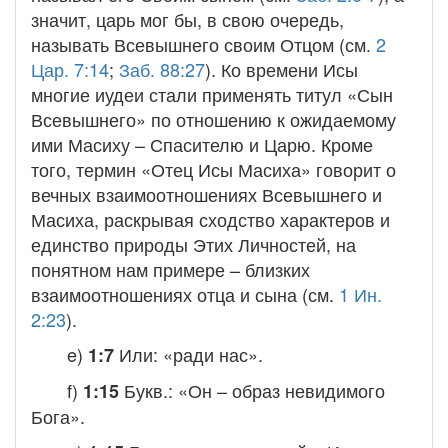
значит, царь мог бы, в свою очередь,
называть Всевышнего своим Отцом (см.
2
Цар. 7:14
;
Заб. 88:27
). Ко времени Исы
многие иудеи стали применять титул «Сын
Всевышнего» по отношению к ожидаемому
ими Масиху – Спасителю и Царю. Кроме
того, термин «Отец Исы Масиха» говорит о
вечных взаимоотношениях Всевышнего и
Масиха, раскрывая сходство характеров и
единство природы Этих Личностей, на
понятном нам примере – близких
взаимоотношениях отца и сына (см.
1 Ин.
2:23
).
e)
Или: «ради нас».
1:7
f)
Букв.: «Он – образ невидимого
1:15
Бога».