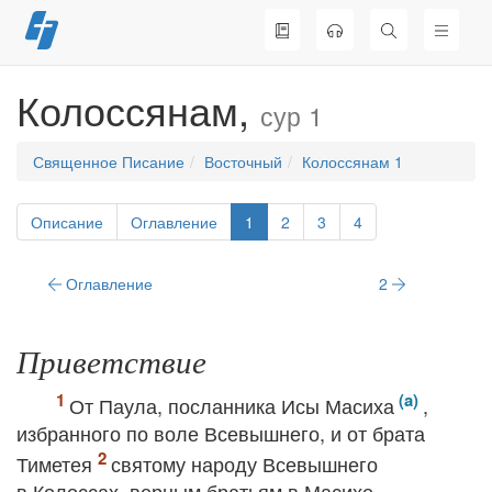
Перейти
к
содержимому
Колоссянам,
сур 1
Священное Писание
Восточный
Колоссянам 1
Описание
Оглавление
1
2
3
4
Оглавление
2
Приветствие
От Паула, посланника Исы Масиха
,
избранного по воле Всевышнего, и от брата
Тиметея
святому народу Всевышнего
в Колоссах, верным братьям в Масихе.