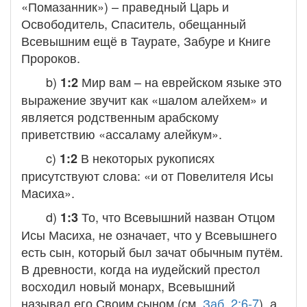
«Помазанник») – праведный Царь и
Освободитель, Спаситель, обещанный
Всевышним ещё в Таурате, Забуре и Книге
Пророков.
b)
Мир вам
– на еврейском языке это
1:2
выражение звучит как «шалом алейхем» и
является родственным арабскому
приветствию «ассаламу алейкум».
c)
В некоторых рукописях
1:2
присутствуют слова: «и от Повелителя Исы
Масиха».
d)
То, что Всевышний назван Отцом
1:3
Исы Масиха, не означает, что у Всевышнего
есть сын, который был зачат обычным путём.
В древности, когда на иудейский престол
восходил новый монарх, Всевышний
называл его Своим сыном (см.
Заб. 2:6-7
), а