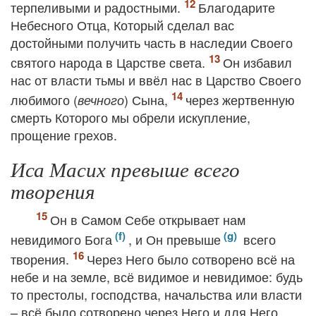
терпеливыми и радостными.
Благодарите
Небесного Отца, Который сделал вас
достойными получить часть в наследии Своего
святого народа в Царстве света.
Он избавил
нас от власти тьмы и ввёл нас в Царство Своего
любимого (
) Сына,
через жертвенную
вечного
смерть Которого мы обрели искупление,
прощение грехов.
Иса Масих превыше всего
творения
Он в Самом Себе открывает нам
невидимого Бога
, и Он превыше
всего
творения.
Через Него было сотворено всё на
небе и на земле, всё видимое и невидимое: будь
то престолы, господства, начальства или власти
– всё было сотворено через Него и для Него.