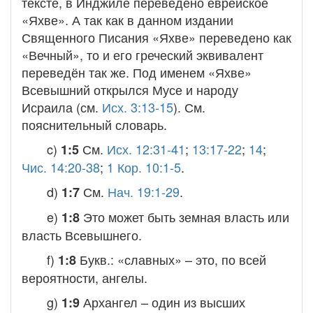
тексте, в Инджиле переведено еврейское
«Яхве». А так как в данном издании
Священного Писания «Яхве» переведено как
«Вечный», то и его греческий эквивалент
переведён так же. Под именем «Яхве»
Всевышний открылся Мусе и народу
Исраила (см.
Исх. 3:13-15
). См.
пояснительный словарь.
c)
См.
Исх. 12:31-41
;
13:17-22
;
14
;
1:5
Чис. 14:20-38
;
1 Кор. 10:1-5
.
d)
См.
Нач. 19:1-29
.
1:7
e)
Это может быть земная власть или
1:8
власть Всевышнего.
f)
Букв.: «славных» – это, по всей
1:8
вероятности, ангелы.
g)
Архангел
– один из высших
1:9