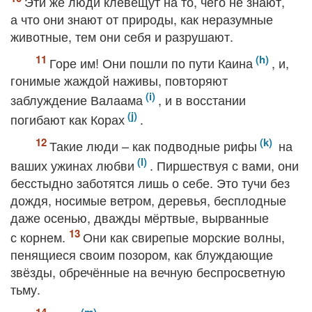
Эти же люди клевещут на то, чего не знают,
а что они знают от природы, как неразумные
животные, тем они себя и разрушают.
Горе им! Они пошли по пути Каина
, и,
гонимые жаждой наживы, повторяют
заблуждение Валаама
, и в восстании
погибают как Корах
.
Такие люди – как подводные рифы
на
ваших ужинах любви
. Пиршествуя с вами, они
бесстыдно заботятся лишь о себе. Это тучи без
дождя, носимые ветром, деревья, бесплодные
даже осенью, дважды мёртвые, вырванные
с корнем.
Они как свирепые морские волны,
пенящиеся своим позором, как блуждающие
звёзды, обречённые на вечную беспросветную
тьму.