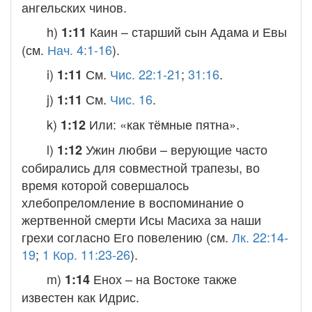
ангельских чинов.
h)
Каин
– старший сын Адама и Евы
1:11
(см.
Нач. 4:1-16
).
i)
См.
Чис. 22:1-21
;
31:16
.
1:11
j)
См.
Чис. 16
.
1:11
k)
Или: «как тёмные пятна».
1:12
l)
Ужин любви
– верующие часто
1:12
собирались для совместной трапезы, во
время которой совершалось
хлебопреломление в воспоминание о
жертвенной смерти Исы Масиха за наши
грехи согласно Его повелению (см.
Лк. 22:14-
19
;
1 Кор. 11:23-26
).
m)
Енох
– на Востоке также
1:14
известен как Идрис.