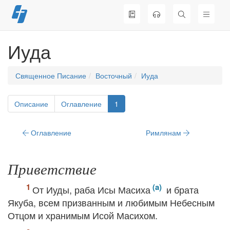
Перейти
к
содержимому
Иуда
Священное Писание
Восточный
Иуда
Описание
Оглавление
1
Оглавление
Римлянам
Приветствие
От Иуды, раба Исы Масиха
и брата
Якуба, всем призванным и любимым Небесным
Отцом и хранимым Исой Масихом.