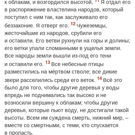
к облакам, и возгордился высотой,
Я отдал его
в распоряжение властелина народов, который
поступил с ним так, как заслуживало его
беззаконие. Я отверг его.
Чужеземцы,
жесточайшие из народов, срубили его
и оставили. Его ветви рухнули на горы и долины;
его ветки упали сломанными в ущелья земли.
Все народы земли вышли из-под его тени
и оставили его.
Все небесные птицы
разместились на мёртвом стволе; все дикие
звери расселились среди его веток.
Всё это
было для того, чтобы другие деревья у воды
впредь не поднимались так высоко и не
возносили вершину к облакам; чтобы другие
деревья, которые пьют воду, не достигали такой
высоты. Всем им суждена смерть, нижний мир, –
вместе со смертными, с теми, кто спускается
в пропасть.