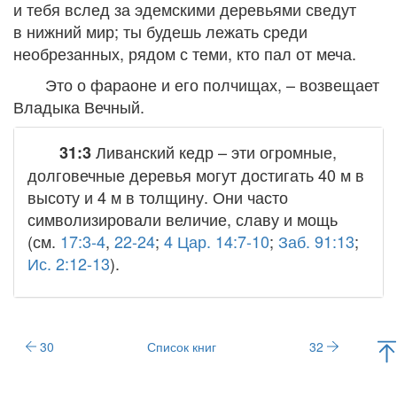
и тебя вслед за эдемскими деревьями сведут
в нижний мир; ты будешь лежать среди
необрезанных, рядом с теми, кто пал от меча.
Это о фараоне и его полчищах, – возвещает
Владыка Вечный.
Ливанский кедр
– эти огромные,
31:3
долговечные деревья могут достигать 40 м в
высоту и 4 м в толщину. Они часто
символизировали величие, славу и мощь
(см.
17:3-4
,
22-24
;
4 Цар. 14:7-10
;
Заб. 91:13
;
Ис. 2:12-13
).
30
Список книг
32