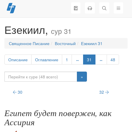
Перейти
к
содержимому
Езекиил,
сур 31
Священное Писание
Восточный
Езекиил 31
Описание
Оглавление
1
↔
31
↔
48
»
30
32
Египет будет повержен, как
Ассирия