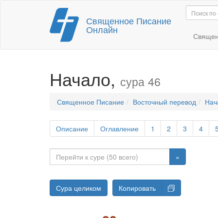
Перейти
Священное Писание
к
Онлайн
содержимому
Священ
Начало,
сура 46
Священное Писание
Восточный перевод
Нач
Описание
Оглавление
1
2
3
4
»
Сура целиком
Копировать