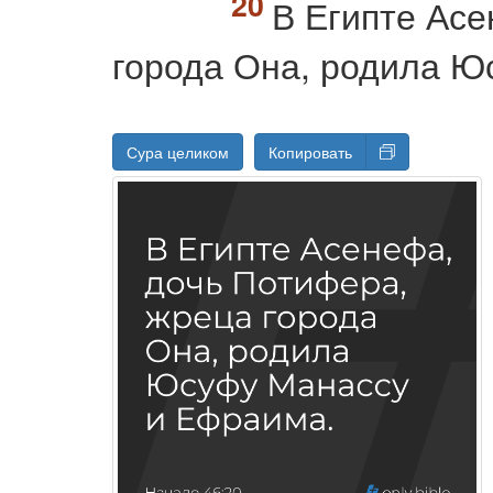
В Египте Асе
города Она, родила Ю
Сура целиком
Копировать