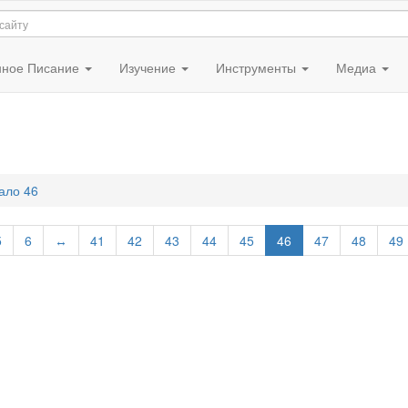
ное Писание
Изучение
Инструменты
Медиа
ало 46
5
6
↔
41
42
43
44
45
46
47
48
49