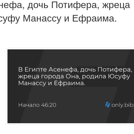
нефа, дочь Потифера, жреца
суфу Манассу и Ефраима.