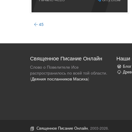
45
Священное Писание Онлайн
Наши 
Блог
Слово о Повелителе Исе
Древ
распространилось по всей той области.
(
Деяния посланников Масиха
)
Священное Писание Онлайн
, 2003-2026.