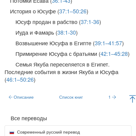
Потомки Есава (
36:1-43
)
История о Юсуфе (
37:1–50:26
)
Юсуф продан в рабство (
37:1-36
)
Иуда и Фамарь (
38:1-30
)
Возвышение Юсуфа в Египте (
39:1–41:57
)
Примирение Юсуфа с братьями (
42:1–45:28
)
Семья Якуба переселяется в Египет.
Последние события в жизни Якуба и Юсуфа
(
46:1–50:26
)
Описание
Список книг
1
Все переводы
Современный русский перевод