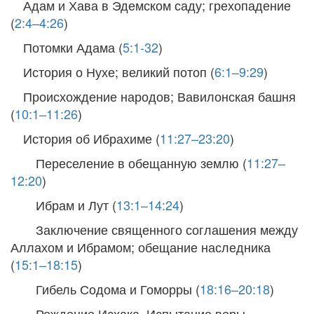
Адам и Хава в Эдемском саду; грехопадение
(
2:4–4:26
)
Потомки Адама (
5:1-32
)
История о Нухе; великий потоп (
6:1–9:29
)
Происхождение народов; Вавилонская башня
(
10:1–11:26
)
История об Ибрахиме (
11:27–23:20
)
Переселение в обещанную землю (
11:27–
12:20
)
Ибрам и Лут (
13:1–14:24
)
Заключение священного соглашения между
Аллахом и Ибрамом; обещание наследника
(
15:1–18:15
)
Гибель Содома и Гоморры (
18:16–20:18
)
Рождение Исхака. Испытание веры