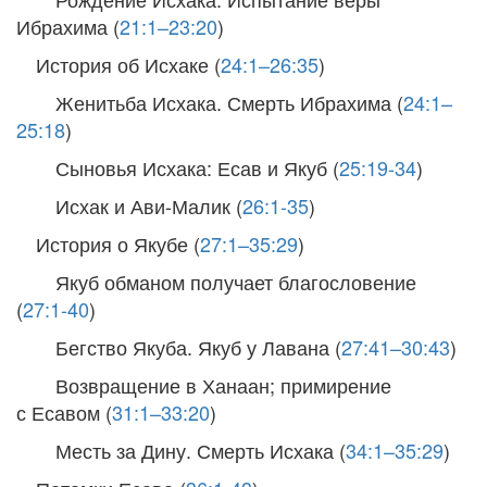
Ибрахима (
21:1–23:20
)
История об Исхаке (
24:1–26:35
)
Женитьба Исхака. Смерть Ибрахима (
24:1–
25:18
)
Сыновья Исхака: Есав и Якуб (
25:19-34
)
Исхак и Ави-Малик (
26:1-35
)
История о Якубе (
27:1–35:29
)
Якуб обманом получает благословение
(
27:1-40
)
Бегство Якуба. Якуб у Лавана (
27:41–30:43
)
Возвращение в Ханаан; примирение
с Есавом (
31:1–33:20
)
Месть за Дину. Смерть Исхака (
34:1–35:29
)