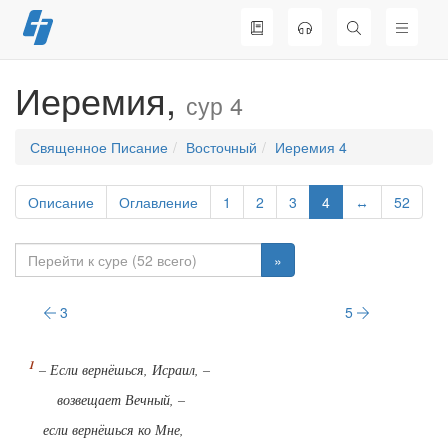
Перейти
к
содержимому
Иеремия,
сур 4
Священное Писание
Восточный
Иеремия 4
Описание
Оглавление
1
2
3
4
↔
52
»
3
5
– Если вернёшься, Исраил, –
возвещает Вечный, –
если вернёшься ко Мне,