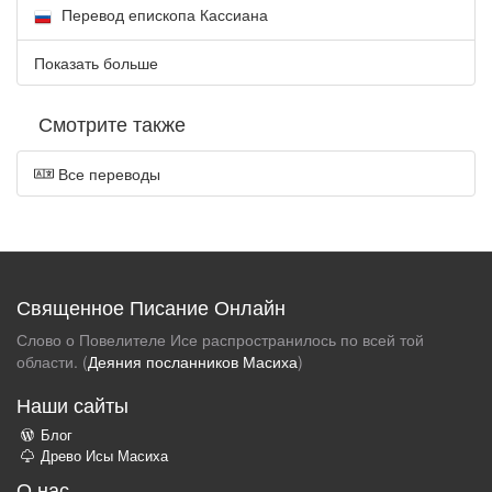
Перевод епископа Кассиана
Показать больше
Смотрите также
Все переводы
Священное Писание Онлайн
Слово о Повелителе Исе распространилось по всей той
области. (
Деяния посланников Масиха
)
Наши сайты
Блог
Древо Исы Масиха
О нас