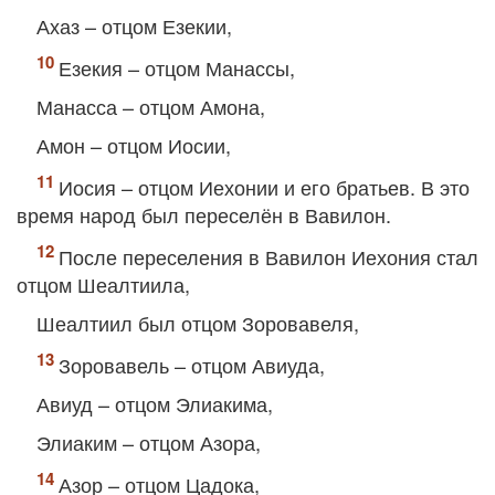
Ахаз – отцом Езекии,
Езекия – отцом Манассы,
Манасса – отцом Амона,
Амон – отцом Иосии,
Иосия – отцом Иехонии и его братьев. В это
время народ был переселён в Вавилон.
После переселения в Вавилон Иехония стал
отцом Шеалтиила,
Шеалтиил был отцом Зоровавеля,
Зоровавель – отцом Авиуда,
Авиуд – отцом Элиакима,
Элиаким – отцом Азора,
Азор – отцом Цадока,