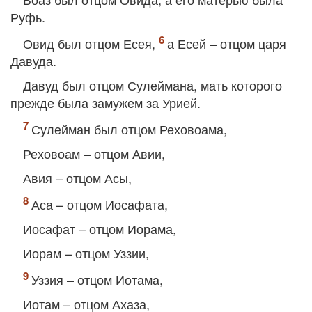
Руфь.
Овид был отцом Есея,
а Есей – отцом царя
Давуда.
Давуд был отцом Сулеймана, мать которого
прежде была замужем за Урией.
Сулейман был отцом Реховоама,
Реховоам – отцом Авии,
Авия – отцом Асы,
Аса – отцом Иосафата,
Иосафат – отцом Иорама,
Иорам – отцом Уззии,
Уззия – отцом Иотама,
Иотам – отцом Ахаза,