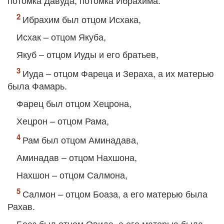
потомка Давуда, потомка Ибрахима.
Ибрахим был отцом Исхака,
Исхак – отцом Якуба,
Якуб – отцом Иуды и его братьев,
Иуда – отцом Фареца и Зераха, а их матерью
была Фамарь.
Фарец был отцом Хецрона,
Хецрон – отцом Рама,
Рам был отцом Аминадава,
Аминадав – отцом Нахшона,
Нахшон – отцом Салмона,
Салмон – отцом Боаза, а его матерью была
Рахав.
Боаз был отцом Овида, а его матерью была