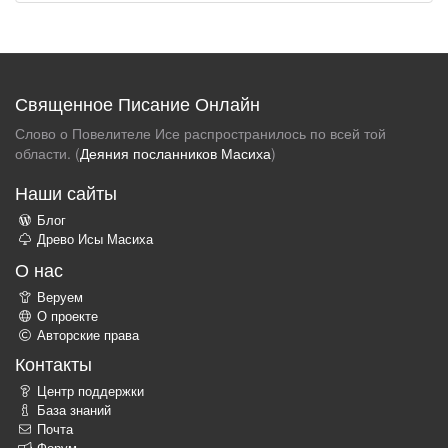
Священное Писание Онлайн
Слово о Повелителе Исе распространилось по всей той
области. (
Деяния посланников Масиха
)
Наши сайты
Блог
Древо Исы Масиха
О нас
Веруем
О проекте
Авторские права
Контакты
Центр поддержки
База знаний
Почта
Форум