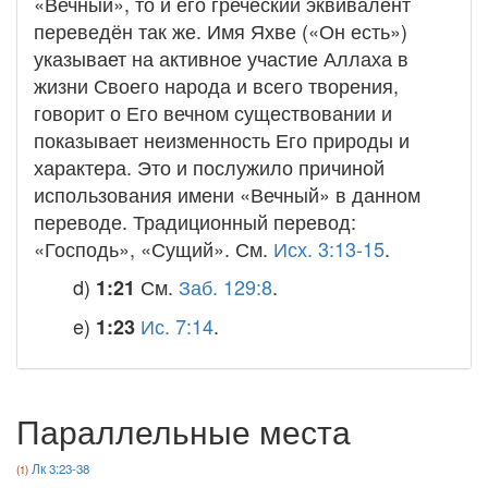
«Вечный», то и его греческий эквивалент
переведён так же. Имя Яхве («Он есть»)
указывает на активное участие Аллаха в
жизни Своего народа и всего творения,
говорит о Его вечном существовании и
показывает неизменность Его природы и
характера. Это и послужило причиной
использования имени «Вечный» в данном
переводе. Традиционный перевод:
«Господь», «Сущий». См.
Исх. 3:13-15
.
d)
См.
Заб. 129:8
.
1:21
e)
Ис. 7:14
.
1:23
Параллельные места
Лк 3:23-38