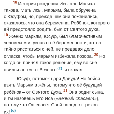
История рождения Исы аль-Масиха
такова. Мать Исы, Марьям, была обручена
с Юсуфом, но, прежде чем они поженились,
оказалось, что она беременна. Ребёнок, которого
ей предстояло родить, был от Святого Духа.
Жених Марьям, Юсуф, был благочестивым
человеком и, узнав о её беременности, хотел
тайно расстаться с ней, не предавая дело
огласке, чтобы Марьям избежала позора.
Но
когда он принял такое решение, ему во сне
явился ангел от Вечного
и сказал:
– Юсуф, потомок царя Давуда! Не бойся
взять Марьям в жёны, потому что её будущий
ребёнок – от Святого Духа.
Она родит сына,
и ты назовёшь Его Иса (
),
«Вечный спасает»
потому что Он спасёт Свой народ от грехов
их!