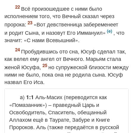
Всё произошедшее с ними было
исполнением того, что Вечный сказал через
пророка:
«Вот девственница забеременеет
и родит Сына, и назовут Его Иммануил»
, что
значит: «С нами Всевышний».
Пробудившись ото сна, Юсуф сделал так,
как велел ему ангел от Вечного. Марьям стала
женой Юсуфа,
но супружеской близости между
ними не было, пока она не родила сына. Юсуф
назвал Его Иса.
a)
Аль-Масих
(переводится как
1:1
«Помазанник») – праведный Царь и
Освободитель, Спаситель, обещанный
Аллахом ещё в Таурате, Забуре и Книге
Пророков.
Аль
(также передаётся в русской