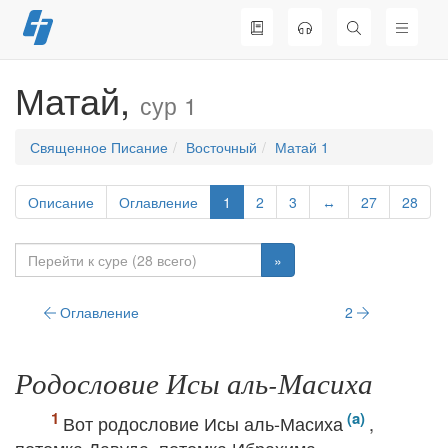
Перейти
к
содержимому
Матай,
сур 1
Священное Писание
Восточный
Матай 1
Описание
Оглавление
1
2
3
↔
27
28
»
Оглавление
2
Родословие Исы аль-Масиха
Вот родословие Исы аль-Масиха
,