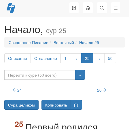
Перейти
к
содержимому
Начало,
сур 25
Священное Писание
Восточный
Начало 25
Описание
Оглавление
1
↔
25
↔
50
»
24
26
Сура целиком
Копировать
Первый родился