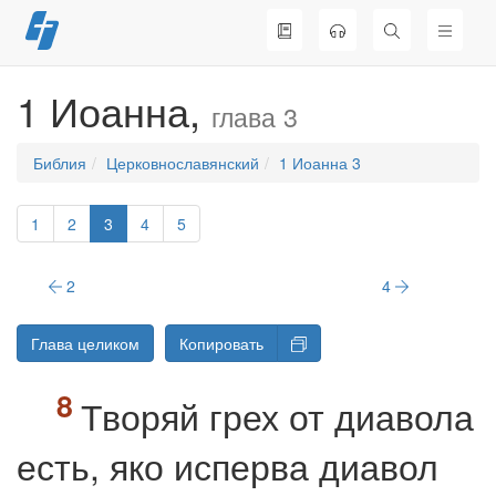
Перейти
к
содержимому
1 Иоанна,
глава 3
Библия
Церковнославянский
1 Иоанна 3
1
2
3
4
5
2
4
Глава целиком
Копировать
Творяй грех от диавола
есть, яко исперва диавол