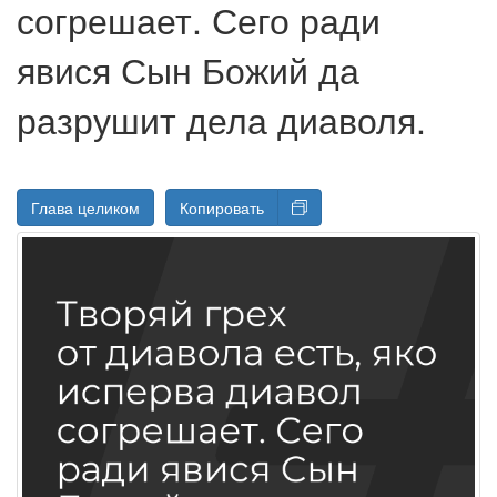
согрешает. Сего ради
явися Сын Божий да
разрушит дела диаволя.
Глава целиком
Копировать