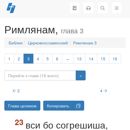
Перейти
к
содержимому
Римлянам,
глава 3
Библия
Церковнославянский
Римлянам 3
1
2
3
4
5
6
↔
13
14
15
16
»
2
4
Глава целиком
Копировать
вси бо согрешиша,