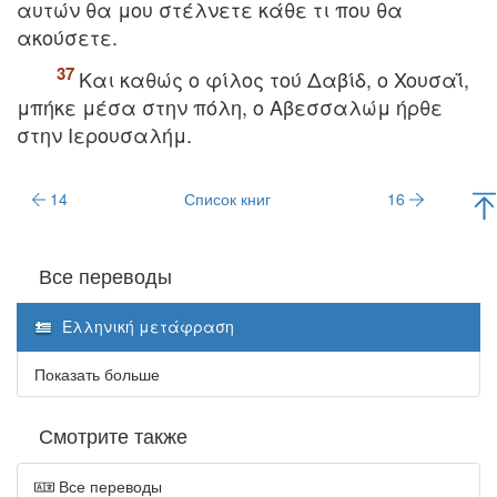
αυτών θα μoυ στέλνετε κάθε τι πoυ θα
ακoύσετε.
Kαι καθώς o φίλoς τoύ Δαβίδ, o Xoυσαΐ,
μπήκε μέσα στην πόλη, o Aβεσσαλώμ ήρθε
στην Iερoυσαλήμ.
14
Список книг
16
Все переводы
Ελληνική μετάφραση
Показать больше
Смотрите также
Все переводы