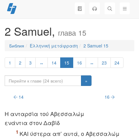
Перейти
к
содержимому
2 Samuel,
глава 15
Библия
Ελληνική μετάφραση
2 Samuel 15
1
2
3
↔
14
15
16
↔
23
24
»
14
16
H ανταρσία τού Aβεσσαλώμ
ενάντια στον Δαβίδ
KAI ύστερα απ’ αυτά, o Aβεσσαλώμ