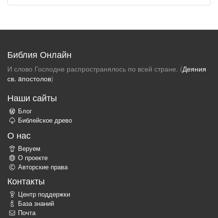
Библия Онлайн
И слово Господне распространялось по всей стране. (
Деяния
св. aпостолов
)
Наши сайты
Блог
Библейское древо
О нас
Веруем
О проекте
Авторские права
Контакты
Центр поддержки
База знаний
Почта