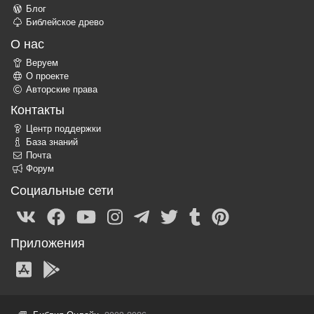
Блог
Библейское древо
О нас
Веруем
О проекте
Авторские права
Контакты
Центр поддержки
База знаний
Почта
Форум
Социальные сети
Приложения