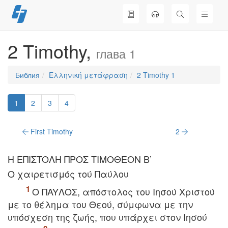
Перейти
к
содержимому
2 Timothy,
глава 1
Библия
Ελληνική μετάφραση
2 Timothy 1
1
2
3
4
First Timothy
2
Η EΠIΣTOΛH ΠPOΣ TIMOΘEON B’
O χαιρετισμός τού Παύλου
O ΠAYΛOΣ, απόστολος του Iησού Xριστού
με το θέλημα του Θεού, σύμφωνα με την
υπόσχεση της ζωής, που υπάρχει στον Iησού