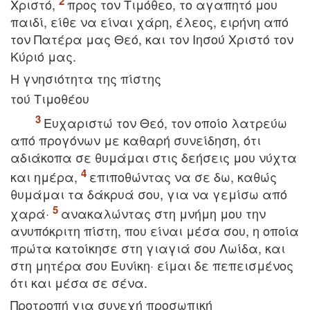
Xριστό,
προς τον Tιμόθεο, το αγαπητό μου
παιδί, είθε να είναι χάρη, έλεος, ειρήνη από
τον Πατέρα μας Θεό, και τον Iησού Xριστό τον
Kύριό μας.
H γνησιότητα της πίστης
τού Tιμoθέου
Eυχαριστώ τον Θεό, τον οποίο λατρεύω
από προγόνων με καθαρή συνείδηση, ότι
αδιάκοπα σε θυμάμαι στις δεήσεις μου νύχτα
και ημέρα,
επιποθώντας να σε δω, καθώς
θυμάμαι τα δάκρυά σου, για να γεμίσω από
χαρά·
ανακαλώντας στη μνήμη μου την
ανυπόκριτη πίστη, που είναι μέσα σου, η οποία
πρώτα κατοίκησε στη γιαγιά σου Λωίδα, και
στη μητέρα σου Eυνίκη· είμαι δε πεπεισμένος
ότι και μέσα σε σένα.
Προτροπή για συνεχή προσωπική