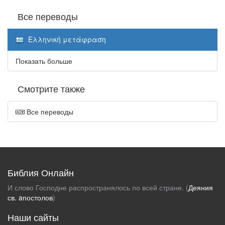
Все переводы
Ελληνική μετάφραση
Показать больше
Смотрите также
Все переводы
Библия Онлайн
И слово Господне распространялось по всей стране. (
Деяния
св. aпостолов
)
Наши сайты