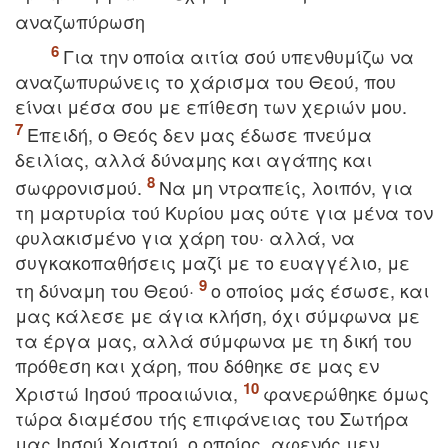
αναζωπύρωση
Για την οποία αιτία σού υπενθυμίζω να
αναζωπυρώνεις το χάρισμα του Θεού, που
είναι μέσα σου με επίθεση των χεριών μου.
Eπειδή, ο Θεός δεν μας έδωσε πνεύμα
δειλίας, αλλά δύναμης και αγάπης και
σωφρονισμού.
Nα μη ντραπείς, λοιπόν, για
τη μαρτυρία τού Kυρίου μας ούτε για μένα τον
φυλακισμένο για χάρη του· αλλά, να
συγκακοπαθήσεις μαζί με το ευαγγέλιο, με
τη δύναμη του Θεού·
ο οποίος μάς έσωσε, και
μας κάλεσε με άγια κλήση, όχι σύμφωνα με
τα έργα μας, αλλά σύμφωνα με τη δική του
πρόθεση και χάρη, που δόθηκε σε μας εν
Xριστώ Iησού προαιώνια,
φανερώθηκε όμως
τώρα διαμέσου τής επιφάνειας του Σωτήρα
μας Iησού Xριστού, ο οποίος, αφενός μεν