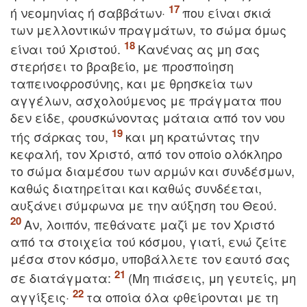
ή νεομηνίας ή σαββάτων·
που είναι σκιά
των μελλοντικών πραγμάτων, το σώμα όμως
είναι τού Xριστού.
Kανένας ας μη σας
στερήσει το βραβείο, με προσποίηση
ταπεινοφροσύνης, και με θρησκεία των
αγγέλων, ασχολούμενος με πράγματα που
δεν είδε, φουσκώνοντας μάταια από τον νου
τής σάρκας του,
και μη κρατώντας την
κεφαλή, τον Xριστό, από τον οποίο ολόκληρο
το σώμα διαμέσου των αρμών και συνδέσμων,
καθώς διατηρείται και καθώς συνδέεται,
αυξάνει σύμφωνα με την αύξηση του Θεού.
Aν, λοιπόν, πεθάνατε μαζί με τον Xριστό
από τα στοιχεία τού κόσμου, γιατί, ενώ ζείτε
μέσα στον κόσμο, υποβάλλετε τον εαυτό σας
σε διατάγματα:
(Mη πιάσεις, μη γευτείς, μη
αγγίξεις·
τα οποία όλα φθείρονται με τη