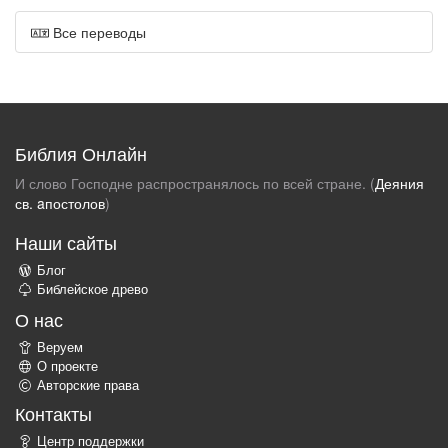
Все переводы
Библия Онлайн
И слово Господне распространялось по всей стране. (
Деяния
св. aпостолов
)
Наши сайты
Блог
Библейское древо
О нас
Веруем
О проекте
Авторские права
Контакты
Центр поддержки