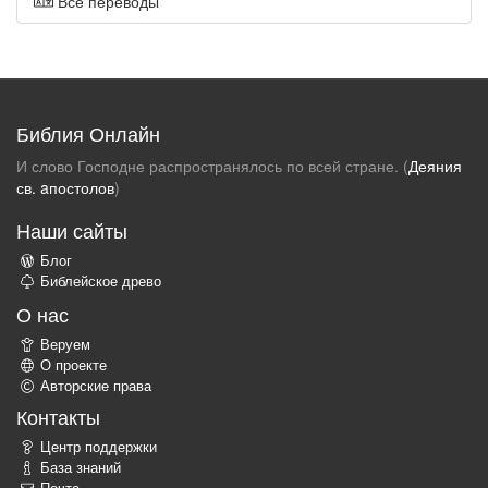
Все переводы
Библия Онлайн
И слово Господне распространялось по всей стране. (
Деяния
св. aпостолов
)
Наши сайты
Блог
Библейское древо
О нас
Веруем
О проекте
Авторские права
Контакты
Центр поддержки
База знаний