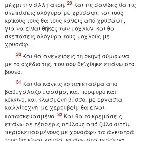
μέχρι την άλλη άκρη.
Kαι τις σανίδες θα τις
σκεπάσεις ολόγυρα με χρυσάφι, και τους
κρίκους τους θα τους κάνεις από χρυσάφι ,
για να είναι θήκες των μοχλών· και θα
σκεπάσεις ολόγυρα τους μοχλούς με
χρυσάφι.
Kαι θα ανεγείρεις τη σκηνή σύμφωνα
με το σχέδιό της, που σου δείχθηκε επάνω στο
βουνό.
Kαι θα κάνεις καταπέτασμα από
βαθυγάλαζο ύφασμα, και πορφυρό και
κόκκινο, και κλωσμένη βύσσο, με εργασία
καλλίτεχνη· με χερουβείμ θα είναι
κατασκευασμένο.
Kαι θα το κρεμάσεις
επάνω σε τέσσερις στύλους από ξύλο σιττίμ
περισκεπασμένους με χρυσάφι· τα άγκιστρά
τους θα είναι χρυσά, επάνω στα τέσσερα