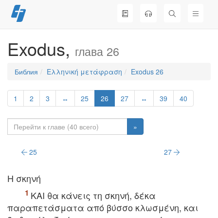
Перейти
к
содержимому
Exodus,
глава 26
Библия
Ελληνική μετάφραση
Exodus 26
1
2
3
↔
25
26
27
↔
39
40
»
25
27
H σκηνή
KAI θα κάνεις τη σκηνή, δέκα
παραπετάσματα από βύσσο κλωσμένη, και