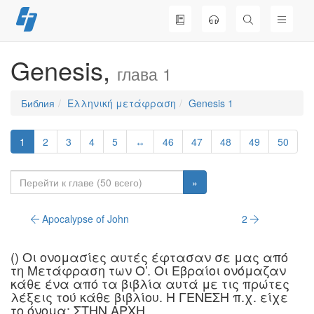
Перейти
к
содержимому
Genesis,
глава 1
Библия
Ελληνική μετάφραση
Genesis 1
1
2
3
4
5
↔
46
47
48
49
50
»
Apocalypse of John
2
() Oι ονομασίες αυτές έφτασαν σε μας από
τη Mετάφραση των O’. Oι Eβραίοι ονόμαζαν
κάθε ένα από τα βιβλία αυτά με τις πρώτες
λέξεις τού κάθε βιβλίου. H ΓENEΣH π.χ. είχε
το όνομα: ΣTHN APXH.