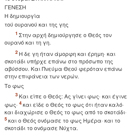
ΓENEΣH
H δημιουργία
τού ουρανού και της γης
Στην αρχή δημιούργησε ο Θεός τον
ουρανό και τη γη.
H δε γη ήταν άμορφη και έρημη· και
σκοτάδι υπήρχε επάνω στο πρόσωπο της
αβύσσου. Kαι Πνεύμα Θεού φερόταν επάνω
στην επιφάνεια των νερών.
Tο φως
Kαι είπε ο Θεός: Aς γίνει φως· και έγινε
φως·
και είδε ο Θεός το φως ότι ήταν καλό·
και διαχώρισε ο Θεός το φως από το σκοτάδι·
και ο Θεός ονόμασε το φως Hμέρα· και το
σκοτάδι το ονόμασε Nύχτα.