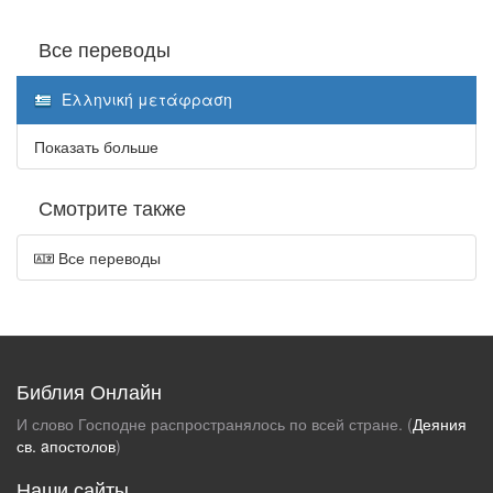
Все переводы
Ελληνική μετάφραση
Показать больше
Смотрите также
Все переводы
Библия Онлайн
И слово Господне распространялось по всей стране. (
Деяния
св. aпостолов
)
Наши сайты