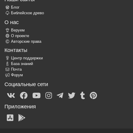
Блог
Библейское древо
О нас
Веруем
О проекте
Авторские права
Контакты
Центр поддержки
База знаний
Почта
Форум
Социальные сети
Приложения