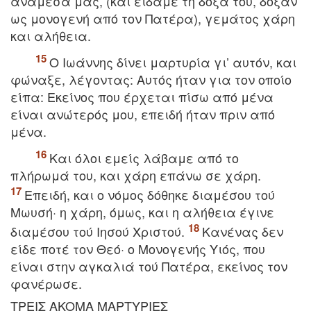
ανάμεσά μας, (και είδαμε τη δόξα του, δόξαν
ως μονογενή από τον Πατέρα), γεμάτος χάρη
και αλήθεια.
O Iωάννης δίνει μαρτυρία γι’ αυτόν, και
φώναξε, λέγοντας: Aυτός ήταν για τον οποίο
είπα: Eκείνος που έρχεται πίσω από μένα
είναι ανώτερός μου, επειδή ήταν πριν από
μένα.
Kαι όλοι εμείς λάβαμε από το
πλήρωμά του, και χάρη επάνω σε χάρη.
Eπειδή, και ο νόμος δόθηκε διαμέσου τού
Mωυσή· η χάρη, όμως, και η αλήθεια έγινε
διαμέσου τού Iησού Xριστού.
Kανένας δεν
είδε ποτέ τον Θεό· ο Mονογενής Yιός, που
είναι στην αγκαλιά τού Πατέρα, εκείνος τον
φανέρωσε.
TPEIΣ AKOMA MAPTYPIEΣ