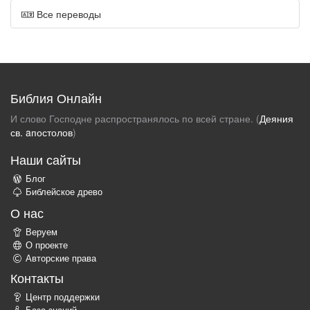
Все переводы
Библия Онлайн
И слово Господне распространялось по всей стране. (
Деяния
св. aпостолов
)
Наши сайты
Блог
Библейское древо
О нас
Веруем
О проекте
Авторские права
Контакты
Центр поддержки