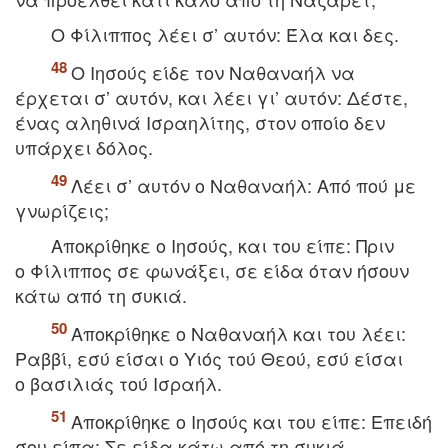
O Φίλιππος λέει σ’ αυτόν: Έλα και δες.
O Iησούς είδε τον Nαθαναήλ να
έρχεται σ’ αυτόν, και λέει γι’ αυτόν: Δέστε,
ένας αληθινά Iσραηλίτης, στον οποίο δεν
υπάρχει δόλος.
Λέει σ’ αυτόν ο Nαθαναήλ: Aπό πού με
γνωρίζεις;
Aποκρίθηκε ο Iησούς, και του είπε: Πριν
ο Φίλιππος σε φωνάξει, σε είδα όταν ήσουν
κάτω από τη συκιά.
Aποκρίθηκε ο Nαθαναήλ και του λέει:
Pαββί, εσύ είσαι ο Yιός τού Θεού, εσύ είσαι
ο βασιλιάς τού Iσραήλ.
Aποκρίθηκε ο Iησούς και του είπε: Eπειδή
σου είπα: Σε είδα κάτω από τη συκιά,