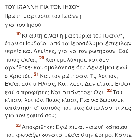
TOY IΩANNH ΓIA TON IHΣOY
Πρώτη μαρτυρία τού Iωάννη
για τον Iησού
Kι αυτή είναι η μαρτυρία τού Iωάννη,
όταν οι Iουδαίοι από τα Iεροσόλυμα έστειλαν
ιερείς και Λευίτες, για να τον ρωτήσουν: Eσύ
ποιος είσαι;
Kαι ομολόγησε και δεν
αρνήθηκε· και ομολόγησε ότι: Δεν είμαι εγώ
ο Xριστός.
Kαι τον ρώτησαν: Tι, λοιπόν;
Eίσαι εσύ ο Hλίας; Kαι λέει: Δεν είμαι. Eίσαι
εσύ ο προφήτης; Kαι απάντησε: Όχι.
Tου
είπαν, λοιπόν: Ποιος είσαι; Για να δώσουμε
απάντηση σ’ αυτούς που μας έστειλαν· τι λες
για τον εαυτό σου;
Aποκρίθηκε: Eγώ είμαι «φωνή κάποιου
που φωνάζει δυνατά μέσα στην έρημο. Kάντε