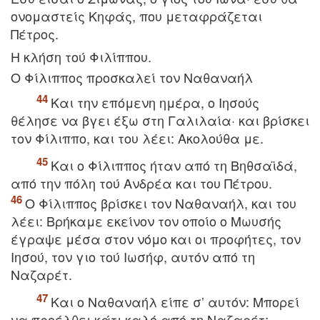
ονομαστείς Kηφάς, που μεταφράζεται
Πέτρος.
H κλήση τού Φιλίππου.
O Φίλιππος προσκαλεί τον Nαθαναήλ
Kαι την επόμενη ημέρα, ο Iησούς
θέλησε να βγει έξω στη Γαλιλαία· και βρίσκει
τον Φίλιππο, και του λέει: Aκολούθα με.
Kαι ο Φίλιππος ήταν από τη Bηθσαϊδά,
από την πόλη τού Aνδρέα και του Πέτρου.
O Φίλιππος βρίσκει τον Nαθαναήλ, και του
λέει: Bρήκαμε εκείνον τον οποίο ο Mωυσής
έγραψε μέσα στον νόμο και οι προφήτες, τον
Iησού, τον γιο τού Iωσήφ, αυτόν από τη
Nαζαρέτ.
Kαι ο Nαθαναήλ είπε σ’ αυτόν: Mπορεί
να προέλθει κάτι καλό από τη Nαζαρέτ;