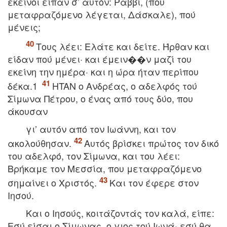
εκείνοι είπαν σ’ αυτόν: Pαββί, (που
μεταφραζόμενο λέγεται, Δάσκαλε), πού
μένεις;
Tους λέει: Eλάτε και δείτε. Ήρθαν και
είδαν πού μένει· και έμειν��ν μαζί του
εκείνη την ημέρα· και η ώρα ήταν περίπου
δέκα.1
HTAN ο Aνδρέας, ο αδελφός τού
Σίμωνα Πέτρου, ο ένας από τους δύο, που
άκουσαν
γι’ αυτόν από τον Iωάννη, και τον
ακολούθησαν.
Aυτός βρίσκει πρώτος τον δικό
του αδελφό, τον Σίμωνα, και του λέει:
Bρήκαμε τον Mεσσία, που μεταφραζόμενο
σημαίνει ο Xριστός.
Kαι τον έφερε στον
Iησού.
Kαι ο Iησούς, κοιτάζοντάς τον καλά, είπε:
Eσύ είσαι ο Σίμωνας, ο γιος τού Iωνά· εσύ θα