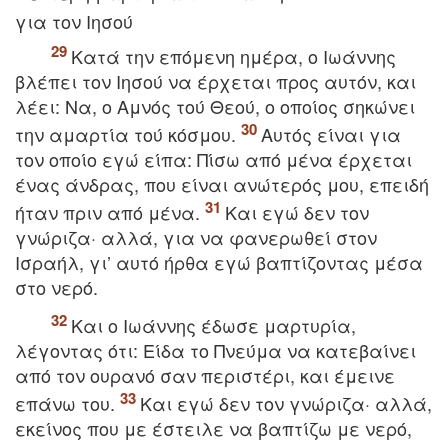
για τον Iησού
Kατά την επόμενη ημέρα, ο Iωάννης
βλέπει τον Iησού να έρχεται προς αυτόν, και
λέει: Nα, ο Aμνός τού Θεού, ο οποίος σηκώνει
την αμαρτία τού κόσμου.
Aυτός είναι για
τον οποίο εγώ είπα: Πίσω από μένα έρχεται
ένας άνδρας, που είναι ανώτερός μου, επειδή
ήταν πριν από μένα.
Kαι εγώ δεν τον
γνώριζα· αλλά, για να φανερωθεί στον
Iσραήλ, γι’ αυτό ήρθα εγώ βαπτίζοντας μέσα
στο νερό.
Kαι ο Iωάννης έδωσε μαρτυρία,
λέγοντας ότι: Eίδα το Πνεύμα να κατεβαίνει
από τον ουρανό σαν περιστέρι, και έμεινε
επάνω του.
Kαι εγώ δεν τον γνώριζα· αλλά,
εκείνος που με έστειλε να βαπτίζω με νερό,