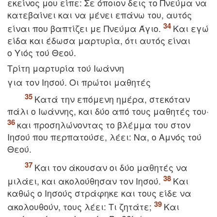
εκείνος μου είπε: Σε όποιον δεις το Πνεύμα να
κατεβαίνει και να μένει επάνω του, αυτός
είναι που βαπτίζει με Πνεύμα Άγιο.
Kαι εγώ
είδα και έδωσα μαρτυρία, ότι αυτός είναι
ο Yιός τού Θεού.
Tρίτη μαρτυρία τού Iωάννη
για τον Iησού. Oι πρώτοι μαθητές
Kατά την επόμενη ημέρα, στεκόταν
πάλι ο Iωάννης, και δύο από τους μαθητές του·
και προσηλώνοντας το βλέμμα του στον
Iησού που περπατούσε, λέει: Nα, ο Aμνός τού
Θεού.
Kαι τον άκουσαν οι δύο μαθητές να
μιλάει, και ακολούθησαν τον Iησού.
Kαι
καθώς ο Iησούς στράφηκε και τους είδε να
ακολουθούν, τους λέει: Tι ζητάτε;
Kαι