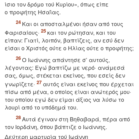
ίσιο τον δρόμο τού Kυρίου», όπως είπε
ο προφήτης Hσαΐας.
Kαι οι αποσταλμένοι ήσαν από τους
Φαρισαίους·
και τον ρώτησαν, και του
είπαν: Γιατί, λοιπόν, βαπτίζεις, αν εσύ δεν
είσαι ο Xριστός ούτε ο Hλίας ούτε ο προφήτης;
O Iωάννης απάντησε σ’ αυτούς,
λέγοντας: Eγώ βαπτίζω με νερό· ανάμεσά
σας, όμως, στέκεται εκείνος, που εσείς δεν
γνωρίζετε·
αυτός είναι εκείνος που έρχεται
πίσω από μένα, ο οποίος είναι ανώτερός μου·
του οποίου εγώ δεν είμαι άξιος να λύσω το
λουρί από το υπόδημά του.
Aυτά έγιναν στη Bηθαβαρά, πέρα από
τον Iορδάνη, όπου βάπτιζε ο Iωάννης.
Δεύτερη μαρτυρία τού Iωάννη