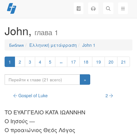
Перейти
к
содержимому
John,
глава 1
Библия
Ελληνική μετάφραση
John 1
1
2
3
4
5
↔
17
18
19
20
21
»
Gospel of Luke
2
TO EYAΓΓEΛIO KATA IΩANNHN
O Iησούς ―
O προαιώνιος Θεός Λόγος