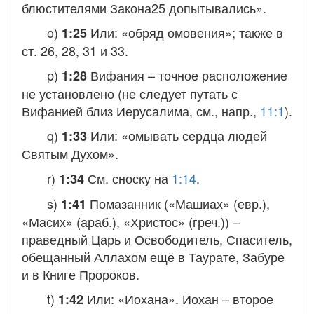
блюстителями Закона
25
допытывались».
o)
Или: «обряд омовения»; также в
1:25
ст. 26, 28, 31 и 33.
p)
Вифания
– точное расположение
1:28
не установлено (не следует путать с
Вифанией близ Иерусалима, см., напр.,
11:1
).
q)
Или: «омывать сердца людей
1:33
Святым Духом».
r)
См. сноску на
1:14
.
1:34
s)
Помазанник
(«Машиах» (евр.),
1:41
«Масих» (араб.), «Христос» (греч.)) –
праведный Царь и Освободитель, Спаситель,
обещанный Аллахом ещё в Таурате, Забуре
и в Книге Пророков.
t)
Или: «Иохана». Иохан – второе
1:42