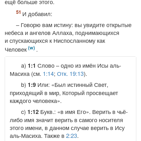
ещё больше этого.
И добавил:
– Говорю вам истину: вы увидите открытые
небеса и ангелов Аллаха, поднимающихся
и спускающихся к Ниспосланному как
Человек
.
a)
Слово
– одно из имён Исы аль-
1:1
Масиха (см.
1:14
;
Отк. 19:13
).
b)
Или: «Был истинный Свет,
1:9
приходящий в мир, Который просвещает
каждого человека».
c)
Букв.: «в имя Его». Верить в чьё-
1:12
либо имя значит верить в самого носителя
этого имени, в данном случае верить в Ису
аль-Масиха. Также в
2:23
.