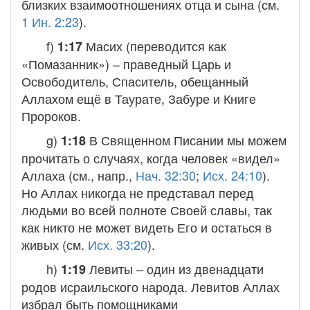
близких взаимоотношениях отца и сына (см.
1 Ин. 2:23
).
f)
Масих
(переводится как
1:17
«Помазанник») – праведный Царь и
Освободитель, Спаситель, обещанный
Аллахом ещё в Таурате, Забуре и Книге
Пророков.
g)
В Священном Писании мы можем
1:18
прочитать о случаях, когда человек «видел»
Аллаха (см., напр.,
Нач. 32:30
;
Исх. 24:10
).
Но Аллах никогда не представал перед
людьми во всей полноте Своей славы, так
как никто не может видеть Его и остаться в
живых (см.
Исх. 33:20
).
h)
Левиты
– один из двенадцати
1:19
родов исраильского народа. Левитов Аллах
избрал быть помощниками