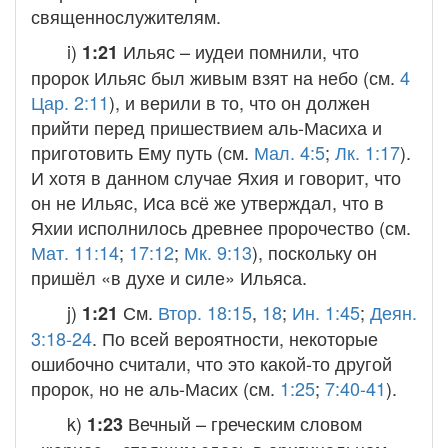
священнослужителям.
i)
Ильяс
– иудеи помнили, что
1:21
пророк Ильяс был живым взят на небо (см.
4
Цар. 2:11
), и верили в то, что он должен
прийти перед пришествием аль-Масиха и
приготовить Ему путь (см.
Мал. 4:5
;
Лк. 1:17
).
И хотя в данном случае Яхия и говорит, что
он не Ильяс, Иса всё же утверждал, что в
Яхии исполнилось древнее пророчество (см.
Мат. 11:14
;
17:12
;
Мк. 9:13
), поскольку он
пришёл «в духе и силе» Ильяса.
j)
См.
Втор. 18:15
,
18
;
Ин. 1:45
;
Деян.
1:21
3:18-24
. По всей вероятности, некоторые
ошибочно считали, что это какой-то другой
пророк, но не аль-Масих (см.
1:25
;
7:40-41
).
k)
Вечный
– греческим словом
1:23