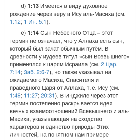
d)
Имеется в виду духовное
1:13
рождение через веру в Ису аль-Масиха (см.
1:12
;
1 Ин. 5:1
).
e)
Сын Небесного Отца
– этот
1:14
термин не означает, что у Аллаха есть сын,
который был зачат обычным путём. В
древности у иудеев титул «сын Всевышнего»
применялся к царям Исраила (см.
2 Цар.
7:14
;
Заб. 2:6-7
), но также указывал на
ожидаемого Масиха, Спасителя и
праведного Царя от Аллаха, т. е. Ису (см.
1:49
;
11:27
;
20:31
). В Инджиле через этот
термин постепенно раскрывается идея
вечных взаимоотношений Всевышнего и аль-
Масиха, указывающая на сходство
характеров и единство природы Этих
Личностей, на понятном нам примере –