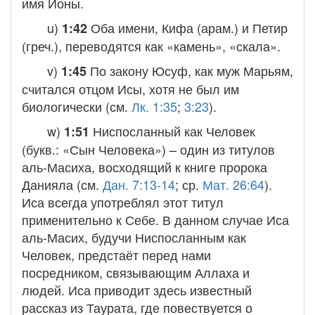
имя Ионы.
u)
Оба имени, Кифа (арам.) и Петир
1:42
(греч.), переводятся как «камень», «скала».
v)
По закону Юсуф, как муж Марьям,
1:45
считался отцом Исы, хотя не был им
биологически (см.
Лк. 1:35
;
3:23
).
w)
Ниспосланный как Человек
1:51
(букв.: «Сын Человека») – один из титулов
аль-Масиха, восходящий к книге пророка
Данияла (см.
Дан. 7:13-14
; ср.
Мат. 26:64
).
Иса всегда употреблял этот титул
применительно к Себе. В данном случае Иса
аль-Масих, будучи Ниспосланным как
Человек, предстаёт перед нами
посредником, связывающим Аллаха и
людей. Иса приводит здесь известный
рассказ из Таурата, где повествуется о