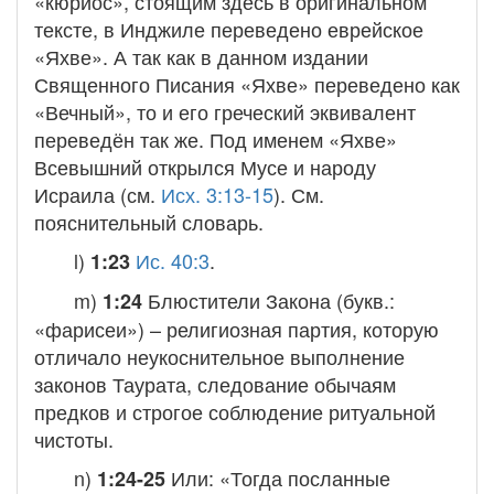
«кюриос», стоящим здесь в оригинальном
тексте, в Инджиле переведено еврейское
«Яхве». А так как в данном издании
Священного Писания «Яхве» переведено как
«Вечный», то и его греческий эквивалент
переведён так же. Под именем «Яхве»
Всевышний открылся Мусе и народу
Исраила (см.
Исх. 3:13-15
). См.
пояснительный словарь.
l)
Ис. 40:3
.
1:23
m)
Блюстители Закона
(букв.:
1:24
«фарисеи») – религиозная партия, которую
отличало неукоснительное выполнение
законов Таурата, следование обычаям
предков и строгое соблюдение ритуальной
чистоты.
n)
Или: «Тогда посланные
1:24-25