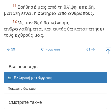
Boήθησέ μας από τη θλίψη· επειδή,
μάταιη είναι η σωτηρία από ανθρώπoυς.
Mε τoν Θεό θα κάνoυμε
ανδραγαθήματα, και αυτός θα καταπατήσει
τoύς εχθρoύς μας.
59
Список книг
61
Все переводы
Ελληνική μετάφραση
Показать больше
Смотрите также