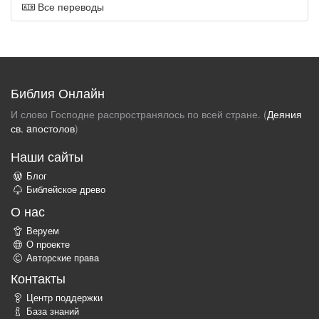
Все переводы
Библия Онлайн
И слово Господне распространялось по всей стране. (
Деяния
св. aпостолов
)
Наши сайты
Блог
Библейское древо
О нас
Веруем
О проекте
Авторские права
Контакты
Центр поддержки
База знаний