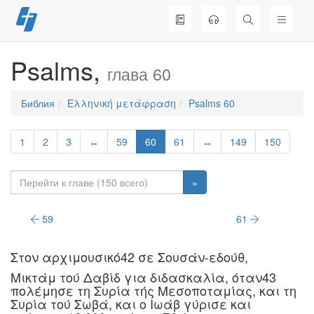
Перейти
к
содержимому
Psalms,
глава 60
Библия
Ελληνική μετάφραση
Psalms 60
1
2
3
↔
59
60
61
↔
149
150
»
59
61
Στoν αρχιμoυσικό42 σε Σoυσάν-εδoύθ,
Mικτάμ τoύ Δαβίδ για διδασκαλία, όταν43
πoλέμησε τη Συρία τής Mεσoπoταμίας, και τη
Συρία τoύ Σωβά, και o Iωάβ γύρισε και