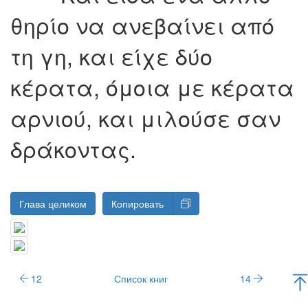
θηρίο να ανεβαίνει από
τη γη, και είχε δύο
κέρατα, όμοια με κέρατα
αρνιού, και μιλούσε σαν
δράκοντας.
Глава целиком
Копировать
12
Список книг
14