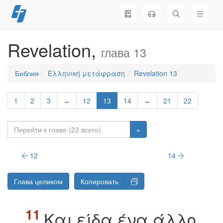
Перейти
к
содержимому
Revelation,
глава 13
Библия
Ελληνική μετάφραση
Revelation 13
1
2
3
↔
12
13
14
↔
21
22
»
12
14
Глава целиком
Копировать
Kαι είδα ένα άλλο