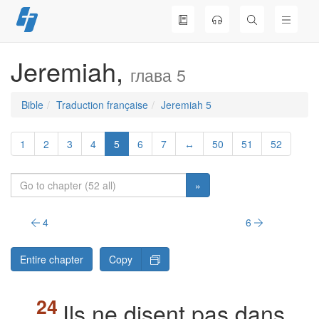
Skip
to
content
Jeremiah,
глава 5
Bible
Traduction française
Jeremiah 5
1
2
3
4
5
6
7
↔
50
51
52
»
4
6
Entire chapter
Copy
Ils ne disent pas dans