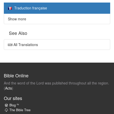
Traduction française
Show more
See Also
All Translations
Bible Online
And the word of the Lord was published throughout all the region.
(
Acts
)
Our sites
ru
Blog
The Bible Tree