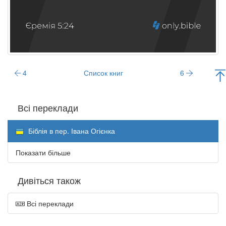
4
Список книг
6
Всі переклади
Біблія в пер. Івана Огієнка
Показати більше
Дивіться також
Всі переклади