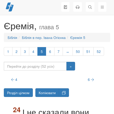
Перейти
до
вмісту
Єремія,
глава 5
Біблія
Біблія в пер. Івана Огієнка
Єремія 5
1
2
3
4
5
6
7
↔
50
51
52
»
4
6
Розділ цілком
Копіювати
І не сказали вони