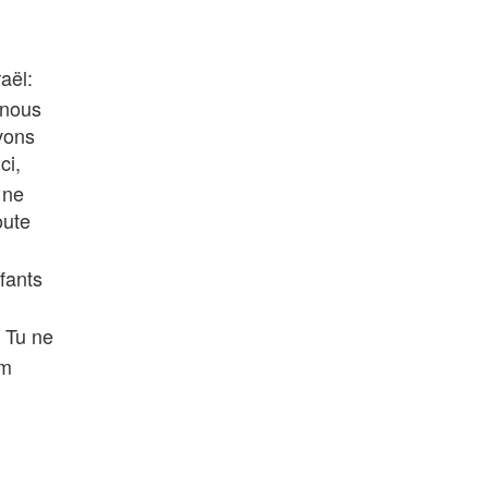
aël:
 nous
vons
ci,
 ne
oute
fants
: Tu ne
om