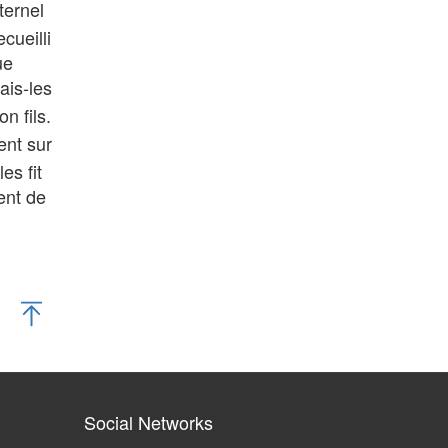
ternel
cueilli
ue
ais-les
n fils.
ent sur
es fit
ent de
Social Networks