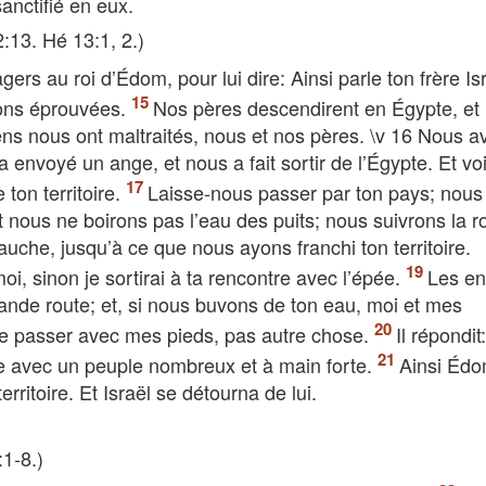
sanctifié en eux.
2:13. Hé 13:1, 2.)
 au roi d’Édom, pour lui dire: Ainsi parle ton frère Isr
vons éprouvées.
Nos pères descendirent en Égypte, et
s nous ont maltraités, nous et nos pères. \v 16 Nous a
l a envoyé un ange, et nous a fait sortir de l’Égypte. Et voi
ton territoire.
Laisse-nous passer par ton pays; nous
t nous ne boirons pas l’eau des puits; nous suivrons la r
auche, jusqu’à ce que nous ayons franchi ton territoire.
oi, sinon je sortirai à ta rencontre avec l’épée.
Les en
grande route; et, si nous buvons de ton eau, moi et mes
 que passer avec mes pieds, pas autre chose.
Il répondit
re avec un peuple nombreux et à main forte.
Ainsi Éd
ritoire. Et Israël se détourna de lui.
:1-8.)