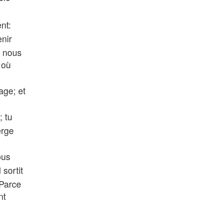
nt:
nir
 nous
 où
age; et
; tu
erge
ous
 sortit
 Parce
nt