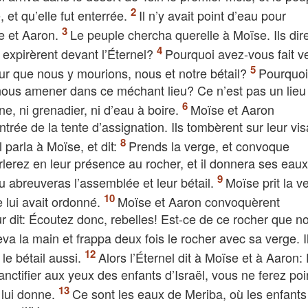
 et qu’elle fut enterrée.
Il n’y avait point d’eau pour
se et Aaron.
Le peuple chercha querelle à Moïse. Ils dire
expirèrent devant l’Éternel?
Pourquoi avez-vous fait ve
our que nous y mourions, nous et notre bétail?
Pourquoi
 nous amener dans ce méchant lieu? Ce n’est pas un lieu
igne, ni grenadier, ni d’eau à boire.
Moïse et Aaron
ntrée de la tente d’assignation. Ils tombèrent sur leur vis
l parla à Moïse, et dit:
Prends la verge, et convoque
rlerez en leur présence au rocher, et il donnera ses eaux
 tu abreuveras l’assemblée et leur bétail.
Moïse prit la v
e lui avait ordonné.
Moïse et Aaron convoquèrent
r dit: Écoutez donc, rebelles! Est-ce de ce rocher que n
va la main et frappa deux fois le rocher avec sa verge. Il
le bétail aussi.
Alors l’Éternel dit à Moïse et à Aaron:
ctifier aux yeux des enfants d’Israël, vous ne ferez poi
 lui donne.
Ce sont les eaux de Meriba, où les enfants