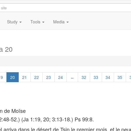
Study
Tools
Media
а 20
19
20
21
22
23
24
↔
32
33
34
35
on de Moïse
2:48-52.) (Ja 1:19, 20; 3:13-18.) Ps 99:8.
 arriva dans le désert de Tsin le premier mois, et le peu