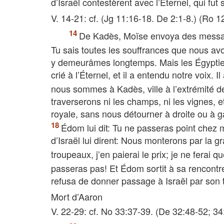
d’Israël contestèrent avec l’Éternel, qui fut 
V. 14-21: cf. (Jg 11:16-18. De 2:1-8.) (Ro 1
De Kadès, Moïse envoya des messagers
Tu sais toutes les souffrances que nous a
y demeurâmes longtemps. Mais les Égyptien
crié à l’Éternel, et il a entendu notre voix. I
nous sommes à Kadès, ville à l’extrémité de 
traverserons ni les champs, ni les vignes, e
royale, sans nous détourner à droite ou à g
Édom lui dit: Tu ne passeras point chez m
d’Israël lui dirent: Nous monterons par la 
troupeaux, j’en paierai le prix; je ne ferai
passeras pas! Et Édom sortit à sa rencont
refusa de donner passage à Israël par son ter
Mort d’Aaron
V. 22-29: cf. No 33:37-39. (De 32:48-52; 34