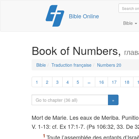
Skip
Bible Online
to
content
Bible
Book of Numbers,
глав
Bible
Traduction française
Numbers 20
1
2
3
4
5
↔
16
17
18
»
Mort de Marie. Les eaux de Meriba. Puniti
V. 1-13: cf. Ex 17:1-7. (Ps 106:32, 33. De 3
Toute l’assemblée des enfants d’Israël