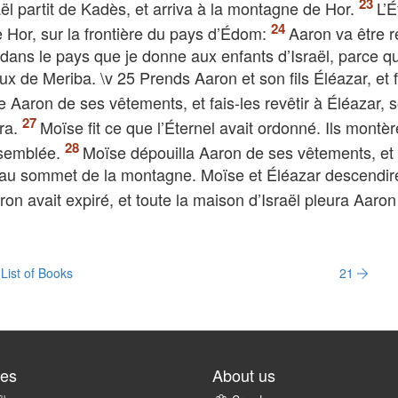
ël partit de Kadès, et arriva à la montagne de Hor.
L’É
 Hor, sur la frontière du pays d’Édom:
Aaron va être re
t dans le pays que je donne aux enfants d’Israël, parce q
x de Meriba. \v 25 Prends Aaron et son fils Éléazar, et f
e Aaron de ses vêtements, et fais-les revêtir à Éléazar, so
rra.
Moïse fit ce que l’Éternel avait ordonné. Ils montèr
ssemblée.
Moïse dépouilla Aaron de ses vêtements, et l
là, au sommet de la montagne. Moïse et Éléazar descendir
ron avait expiré, et toute la maison d’Israël pleura Aaron
List of Books
21
tes
About us
ru