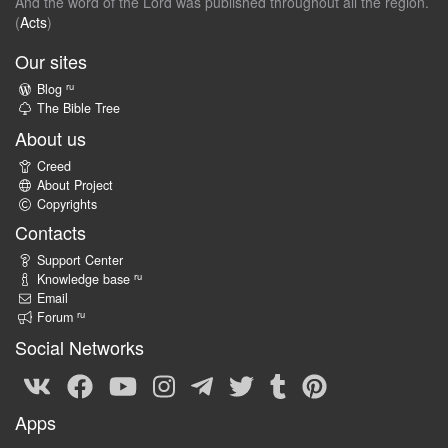
And the word of the Lord was published throughout all the region.
(
Acts
)
Our sites
ru
Blog
The Bible Tree
About us
Creed
About Project
Copyrights
Contacts
Support Center
ru
Knowledge base
Email
ru
Forum
Social Networks
Apps