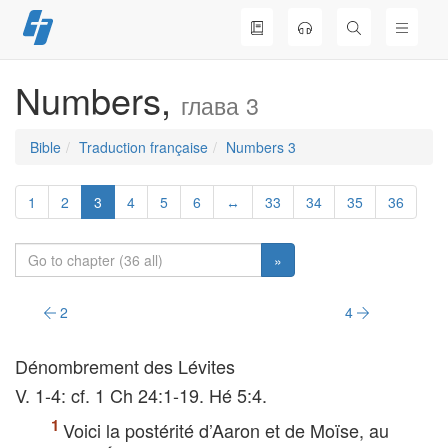
Skip
to
content
Numbers,
глава 3
Bible
Traduction française
Numbers 3
1
2
3
4
5
6
↔
33
34
35
36
»
2
4
Dénombrement des Lévites
V. 1-4: cf. 1 Ch 24:1-19. Hé 5:4.
Voici la postérité d’Aaron et de Moïse, au