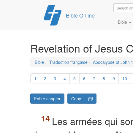
Skip
Bible Online
to
content
Bible
Revelation of Jesus C
Bible
Traduction française
Apocalypse of John 
1
2
3
4
5
6
7
8
9
10
Entire chapter
Copy
Les armées qui sont