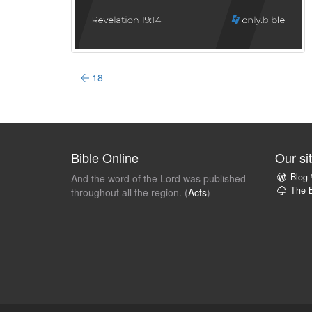
18
Bible Online
Our si
Blog
And the word of the Lord was published
The B
throughout all the region. (
Acts
)