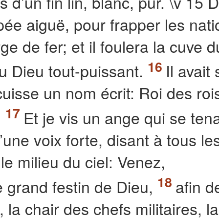
d’un fin lin, blanc, pur. \v 15 
ée aiguë, pour frapper les nati
ge de fer; et il foulera la cuve d
du Dieu tout-puissant.
Il avait 
uisse un nom écrit: Roi des rois
.
Et je vis un ange qui se tena
 d’une voix forte, disant à tous le
le milieu du ciel: Venez,
 grand festin de Dieu,
afin d
 la chair des chefs militaires, la