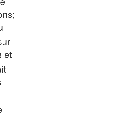
De
ons;
u
sur
 et
it
s
e