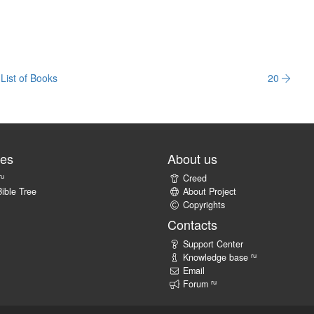
List of Books
20
tes
About us
ru
Creed
ible Tree
About Project
Copyrights
Contacts
Support Center
ru
Knowledge base
Email
ru
Forum