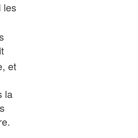
 les
rs
t
e, et
s la
es
re.