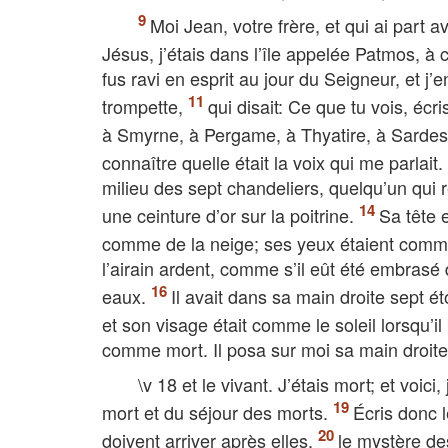
Moi Jean, votre frère, et qui ai part 
Jésus, j’étais dans l’île appelée Patmos, 
fus ravi en esprit au jour du Seigneur, et j
trompette,
qui disait: Ce que tu vois, écr
à Smyrne, à Pergame, à Thyatire, à Sardes,
connaître quelle était la voix qui me parlait
milieu des sept chandeliers, quelqu’un qui 
une ceinture d’or sur la poitrine.
Sa tête 
comme de la neige; ses yeux étaient com
l’airain ardent, comme s’il eût été embrasé
eaux.
Il avait dans sa main droite sept é
et son visage était comme le soleil lorsqu’il
comme mort. Il posa sur moi sa main droite, 
\v 18 et le vivant. J’étais mort; et voici
mort et du séjour des morts.
Écris donc l
doivent arriver après elles,
le mystère de