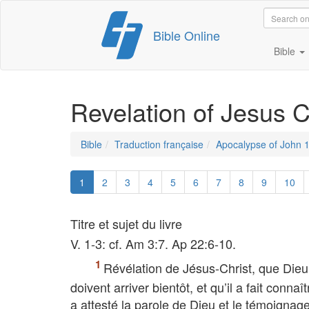
Skip
Bible Online
to
content
Bible
Revelation of Jesus C
Bible
Traduction française
Apocalypse of John 
1
2
3
4
5
6
7
8
9
10
Titre et sujet du livre
V. 1-3: cf. Am 3:7. Ap 22:6-10.
Révélation de Jésus-Christ, que Dieu
doivent arriver bientôt, et qu’il a fait conn
a attesté la parole de Dieu et le témoignage 