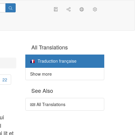
All Translations
Traduction française
Show more
22
See Also
All Translations
ui
l
lit et