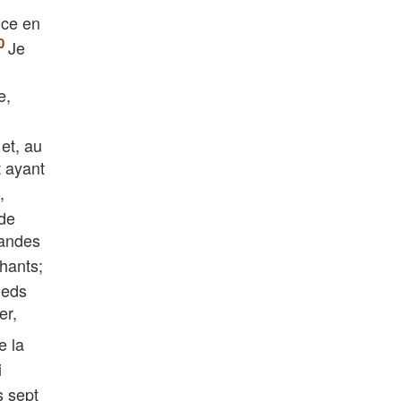
nce en
Je
e,
et, au
t ayant
,
 de
randes
chants;
ieds
er,
e la
i
s sept