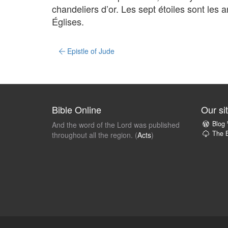
chandeliers d’or. Les sept étoiles sont les 
Églises.
Epistle of Jude
Bible Online
Our si
Blog
And the word of the Lord was published
The B
throughout all the region. (
Acts
)