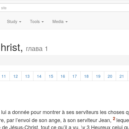
Study
Tools
Media
hrist,
глава 1
1
11
12
13
14
15
16
17
18
19
20
21
 lui a donnée pour montrer à ses serviteurs les choses q
aître, par l’envoi de son ange, à son serviteur Jean,
leque
de Jésus-Christ, tout ce qu’il a vu. \v 3 Heureux celui qui 