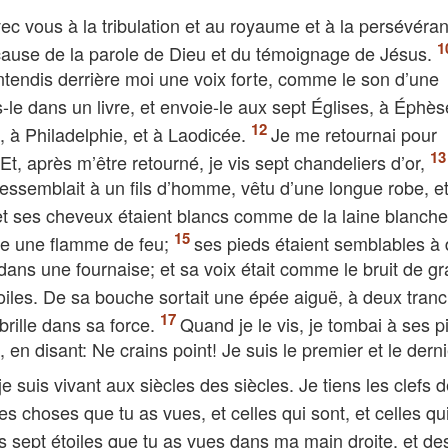
avec vous à la tribulation et au royaume et à la persévéra
à cause de la parole de Dieu et du témoignage de Jésus.
’entendis derrière moi une voix forte, comme le son d’une
is-le dans un livre, et envoie-le aux sept Églises, à Éphès
 à Philadelphie, et à Laodicée.
Je me retournai pour
. Et, après m’être retourné, je vis sept chandeliers d’or,
ressemblait à un fils d’homme, vêtu d’une longue robe, e
et ses cheveux étaient blancs comme de la laine blanche
me une flamme de feu;
ses pieds étaient semblables à
 dans une fournaise; et sa voix était comme le bruit de g
toiles. De sa bouche sortait une épée aiguë, à deux tran
 brille dans sa force.
Quand je le vis, je tombai à ses p
en disant: Ne crains point! Je suis le premier et le derni
, je suis vivant aux siècles des siècles. Je tiens les clefs d
es choses que tu as vues, et celles qui sont, et celles qu
s sept étoiles que tu as vues dans ma main droite, et de