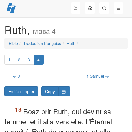
Skip
to
content
Ruth,
глава 4
Bible
Traduction française
Ruth 4
1
2
3
4
3
1 Samuel
Entire chapter
Copy
Boaz prit Ruth, qui devint sa
femme, et il alla vers elle. L’Éternel
permit à Ruth de concevoir, et elle