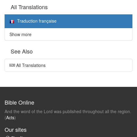
All Translations
Traduction française
Show more
See Also
All Translations
Bible Online
And the word of the Lord was published throughout all the region.
(
Acts
)
Our sites
ru