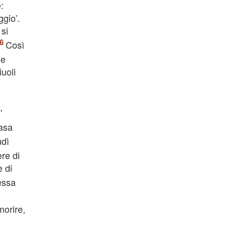
:
ggio’.
 si
Così
he
iuoli
'
casa
udì
ere di
e di
essa
morire,