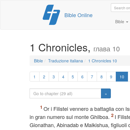
Skip
Bible Online
to
content
Bible
1 Chronicles,
глава 10
Bible
Traduzione italiana
1 Chronicles 10
1
2
3
4
5
6
7
8
9
10
»
Or i Filistei vennero a battaglia con Is
in gran numero sul monte Ghilboa.
I Filis
Gionathan, Abinadab e Malkishua, figliuoli 