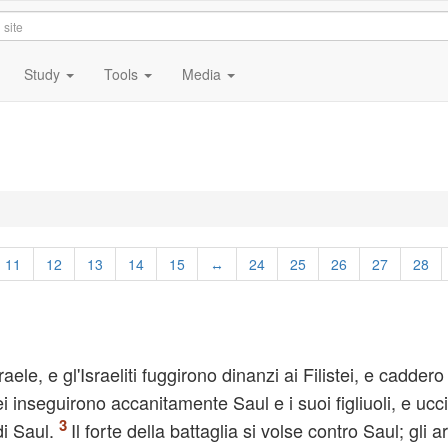
Study
Tools
Media
11
12
13
14
15
↔
24
25
26
27
28
raele, e gl'Israeliti fuggirono dinanzi ai Filistei, e caddero
tei inseguirono accanitamente Saul e i suoi figliuoli, e ucc
di Saul.
Il forte della battaglia si volse contro Saul; gli ar