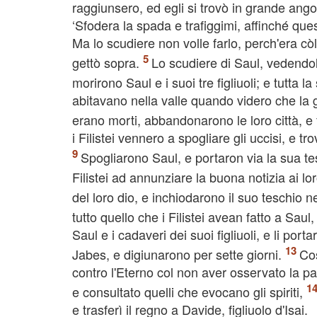
raggiunsero, ed egli si trovò in grande ango
‘Sfodera la spada e trafiggimi, affinché ques
Ma lo scudiere non volle farlo, perch'era cò
gettò sopra.
Lo scudiere di Saul, vedendol
morirono Saul e i suoi tre figliuoli; e tutt
abitavano nella valle quando videro che la ge
erano morti, abbandonarono le loro città, e 
i Filistei vennero a spogliare gli uccisi, e t
Spogliarono Saul, e portaron via la sua te
Filistei ad annunziare la buona notizia ai lo
del loro dio, e inchiodarono il suo teschio 
tutto quello che i Filistei avean fatto a Saul
Saul e i cadaveri dei suoi figliuoli, e li por
Jabes, e digiunarono per sette giorni.
Cos
contro l'Eterno col non aver osservato la p
e consultato quelli che evocano gli spiriti,
e trasferì il regno a Davide, figliuolo d'Isai.