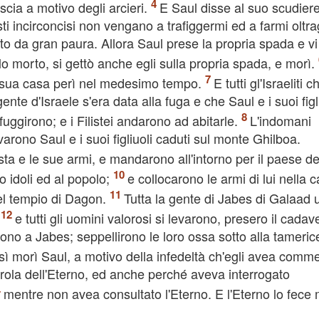
scia a motivo degli arcieri.
E Saul disse al suo scudiere
ti incirconcisi non vengano a trafiggermi ed a farmi oltra
lto da gran paura. Allora Saul prese la propria spada e vi
o morto, si gettò anche egli sulla propria spada, e morì.
a la sua casa perì nel medesimo tempo.
E tutti gl'Israeliti c
nte d'Israele s'era data alla fuga e che Saul e i suoi figl
fuggirono; e i Filistei andarono ad abitarle.
L'indomani
rovarono Saul e i suoi figliuoli caduti sul monte Ghilboa.
sta e le sue armi, e mandarono all'intorno per il paese de
ro idoli ed al popolo;
e collocarono le armi di lui nella 
nel tempio di Dagon.
Tutta la gente di Jabes di Galaad 
,
e tutti gli uomini valorosi si levarono, presero il cadav
tarono a Jabes; seppellirono le loro ossa sotto alla tameric
ì morì Saul, a motivo della infedeltà ch'egli avea comm
arola dell'Eterno, ed anche perché aveva interrogato
mentre non avea consultato l'Eterno. E l'Eterno lo fece 