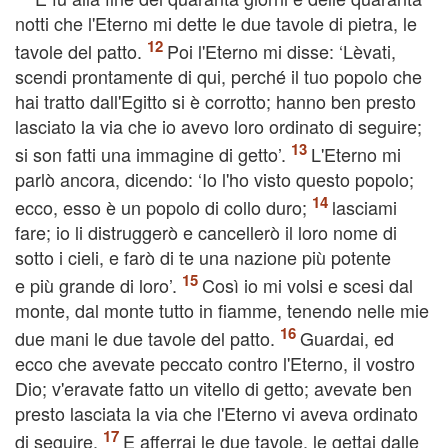
notti che l'Eterno mi dette le due tavole di pietra, le
tavole del patto.
Poi l'Eterno mi disse: ‘Lèvati,
scendi prontamente di qui, perché il tuo popolo che
hai tratto dall'Egitto si è corrotto; hanno ben presto
lasciato la via che io avevo loro ordinato di seguire;
si son fatti una immagine di getto’.
L'Eterno mi
parlò ancora, dicendo: ‘Io l'ho visto questo popolo;
ecco, esso è un popolo di collo duro;
lasciami
fare; io li distruggerò e cancellerò il loro nome di
sotto i cieli, e farò di te una nazione più potente
e più grande di loro’.
Così io mi volsi e scesi dal
monte, dal monte tutto in fiamme, tenendo nelle mie
due mani le due tavole del patto.
Guardai, ed
ecco che avevate peccato contro l'Eterno, il vostro
Dio; v'eravate fatto un vitello di getto; avevate ben
presto lasciata la via che l'Eterno vi aveva ordinato
di seguire.
E afferrai le due tavole, le gettai dalle