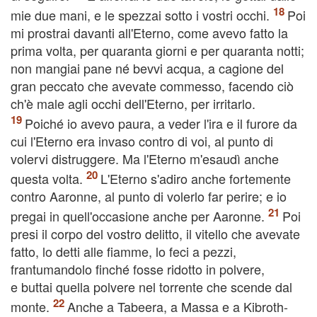
mie due mani, e le spezzai sotto i vostri occhi.
Poi
mi prostrai davanti all'Eterno, come avevo fatto la
prima volta, per quaranta giorni e per quaranta notti;
non mangiai pane né bevvi acqua, a cagione del
gran peccato che avevate commesso, facendo ciò
ch'è male agli occhi dell'Eterno, per irritarlo.
Poiché io avevo paura, a veder l'ira e il furore da
cui l'Eterno era invaso contro di voi, al punto di
volervi distruggere. Ma l'Eterno m'esaudì anche
questa volta.
L'Eterno s'adiro anche fortemente
contro Aaronne, al punto di volerlo far perire; e io
pregai in quell'occasione anche per Aaronne.
Poi
presi il corpo del vostro delitto, il vitello che avevate
fatto, lo detti alle fiamme, lo feci a pezzi,
frantumandolo finché fosse ridotto in polvere,
e buttai quella polvere nel torrente che scende dal
monte.
Anche a Tabeera, a Massa e a Kibroth-