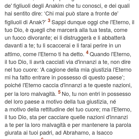
de' figliuoli degli Anakim che tu conosci, e dei quali
hai sentito dire: ‘Chi mai può stare a fronte de'
figliuoli di Anak?’
Sappi dunque oggi che l'Eterno, il
tuo Dio, è quegli che marcerà alla tua testa, come
un fuoco divorante; ei li distruggerà e li abbatterà
davanti a te; tu li scaccerai e li farai perire in un
attimo, come l'Eterno ti ha detto.
Quando l'Eterno,
il tuo Dio, li avrà cacciati via d'innanzi a te, non dire
nel tuo cuore: ‘A cagione della mia giustizia l'Eterno
mi ha fatto entrare in possesso di questo paese’;
poiché l'Eterno caccia d'innanzi a te queste nazioni,
per la loro malvagità.
No, tu non entri in possesso
del loro paese a motivo della tua giustizia, né
a motivo della rettitudine del tuo cuore; ma l'Eterno,
il tuo Dio, sta per cacciare quelle nazioni d'innanzi
a te per la loro malvagità e per mantenere la parola
giurata ai tuoi padri, ad Abrahamo, a Isacco