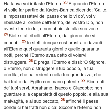
Hattaava voi irritaste l'Eterno.
E quando l'Eterno
vi volle far partire da Kades-Barnea dicendo: ‘Salite,
e impossessatevi del paese che io vi do’, voi vi
ribellaste all'ordine dell'Eterno, del vostro Dio, non
aveste fede in lui, e non ubbidiste alla sua voce.
Siete stati ribelli all'Eterno, dal giorno che vi
conobbi.
Io stetti dunque così prostrato davanti
all'Eterno quei quaranta giorni e quelle quaranta
notti, perché l'Eterno avea detto di volervi
distruggere.
E pregai l'Eterno e dissi: ‘O Signore,
o Eterno, non distruggere il tuo popolo, la tua
eredità, che hai redento nella tua grandezza, che
hai tratto dall'Egitto con mano potente.
Ricordati
de' tuoi servi, Abrahamo, Isacco e Giacobbe; non
guardare alla caparbietà di questo popolo, e alla sua
malvagità, e al suo peccato,
affinché il paese
donde ci hai tratti non dica: Siccome l'Eterno non