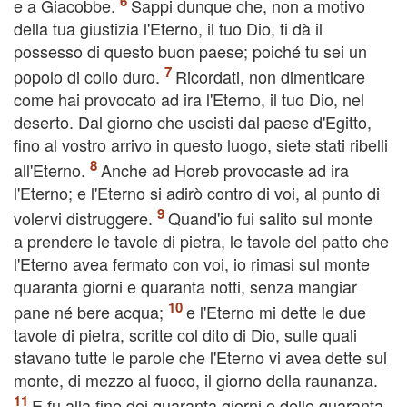
e a Giacobbe.
Sappi dunque che, non a motivo
della tua giustizia l'Eterno, il tuo Dio, ti dà il
possesso di questo buon paese; poiché tu sei un
popolo di collo duro.
Ricordati, non dimenticare
come hai provocato ad ira l'Eterno, il tuo Dio, nel
deserto. Dal giorno che uscisti dal paese d'Egitto,
fino al vostro arrivo in questo luogo, siete stati ribelli
all'Eterno.
Anche ad Horeb provocaste ad ira
l'Eterno; e l'Eterno si adirò contro di voi, al punto di
volervi distruggere.
Quand'io fui salito sul monte
a prendere le tavole di pietra, le tavole del patto che
l'Eterno avea fermato con voi, io rimasi sul monte
quaranta giorni e quaranta notti, senza mangiar
pane né bere acqua;
e l'Eterno mi dette le due
tavole di pietra, scritte col dito di Dio, sulle quali
stavano tutte le parole che l'Eterno vi avea dette sul
monte, di mezzo al fuoco, il giorno della raunanza.
E fu alla fine dei quaranta giorni e delle quaranta