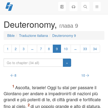
Skip
to
content
Deuteronomy,
глава 9
Bible
Traduzione italiana
Deuteronomy 9
1
2
3
↔
7
8
9
10
↔
33
34
»
8
10
Ascolta, Israele! Oggi tu stai per passare il
Giordano per andare a impadronirti di nazioni più
grandi e più potenti di te, di città grandi e fortificate
fino al cielo,
di un popolo grande e alto di statura,