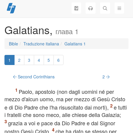
Skip
to
content
Galatians,
глава 1
Bible
Traduzione italiana
Galatians 1
1
2
3
4
5
6
Second Corinthians
2
Paolo, apostolo (non dagli uomini né per
mezzo d'alcun uomo, ma per mezzo di Gesù Cristo
e di Dio Padre che l'ha risuscitato dai morti),
e tutti
i fratelli che sono meco, alle chiese della Galazia;
grazia a voi e pace da Dio Padre e dal Signor
nostro Gesù Cristo,
che ha dato se stesso per