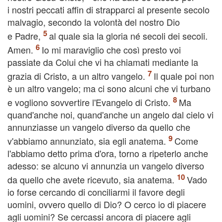
i nostri peccati affin di strapparci al presente secolo
malvagio, secondo la volontà del nostro Dio
e Padre,
al quale sia la gloria né secoli dei secoli.
Amen.
Io mi maraviglio che così presto voi
passiate da Colui che vi ha chiamati mediante la
grazia di Cristo, a un altro vangelo.
Il quale poi non
è un altro vangelo; ma ci sono alcuni che vi turbano
e vogliono sovvertire l'Evangelo di Cristo.
Ma
quand'anche noi, quand'anche un angelo dal cielo vi
annunziasse un vangelo diverso da quello che
v'abbiamo annunziato, sia egli anatema.
Come
l'abbiamo detto prima d'ora, torno a ripeterlo anche
adesso: se alcuno vi annunzia un vangelo diverso
da quello che avete ricevuto, sia anatema.
Vado
io forse cercando di conciliarmi il favore degli
uomini, ovvero quello di Dio? O cerco io di piacere
agli uomini? Se cercassi ancora di piacere agli