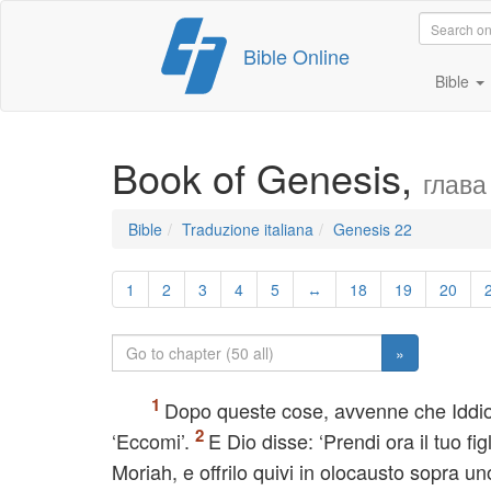
Skip
Bible Online
to
content
Bible
Book of Genesis,
глава
Bible
Traduzione italiana
Genesis 22
1
2
3
4
5
↔
18
19
20
»
Dopo queste cose, avvenne che Iddio 
‘Eccomi’.
E Dio disse: ‘Prendi ora il tuo fi
Moriah, e offrilo quivi in olocausto sopra uno