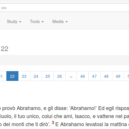
Study
Tools
Media
 22
21
22
23
24
25
26
↔
46
47
48
49
provò Abrahamo, e gli disse: ‘Abrahamo!’ Ed egli rispos
gliuolo, il tuo unico, colui che ami, Isacco, e vattene nel p
 dei monti che ti dirò’.
E Abrahamo levatosi la mattina 