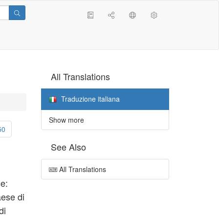
All Translations
Traduzione italiana
Show more
50
See Also
All Translations
e:
aese di
di