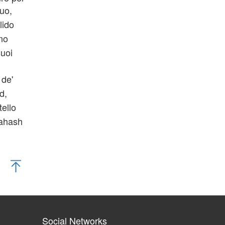
tuo,
lido
nno
suoi
 de'
d,
tello
Tahash
Social Networks