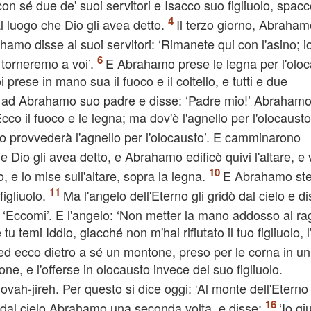
on sé due de' suoi servitori e Isacco suo figliuolo, spacc
al luogo che Dio gli avea detto.
Il terzo giorno, Abraham
amo disse ai suoi servitori: ‘Rimanete qui con l'asino; io
torneremo a voi’.
E Abrahamo prese le legna per l'olo
 prese in mano sua il fuoco e il coltello, e tutti e due
ò ad Abrahamo suo padre e disse: ‘Padre mio!’ Abraham
Ecco il fuoco e le legna; ma dov'è l'agnello per l'olocausto
lo provvederà l'agnello per l'olocausto’. E camminarono
 Dio gli avea detto, e Abrahamo edificò quivi l'altare, e 
, e lo mise sull'altare, sopra la legna.
E Abrahamo ste
figliuolo.
Ma l'angelo dell'Eterno gli gridò dal cielo e di
: ‘Eccomi’. E l'angelo: ‘Non metter la mano addosso al r
u temi Iddio, giacché non m'hai rifiutato il tuo figliuolo, l
ed ecco dietro a sé un montone, preso per le corna in un
, e l'offerse in olocausto invece del suo figliuolo.
h-jireh. Per questo si dice oggi: ‘Al monte dell'Eterno
 dal cielo Abrahamo una seconda volta, e disse:
‘Io gi