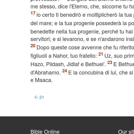
me stesso, dice l'Eterno, che, siccome tu hai 
io certo ti benedirò e moltiplicherò la tua
del mare; e la tua progenie possederà la po
benedette nella tua progenie, perché tu hai 
servitori; e si levarono, e se n'andarono
Dopo queste cose avvenne che fu riferito
figliuoli a Nahor, tuo fratello:
Uz, suo prim
Hazo, Pildash, Jidlaf e Bethuel’.
E Bethue
d'Abrahamo.
E la concubina di lui, che
e Maaca.
21
Bible Online
Our si