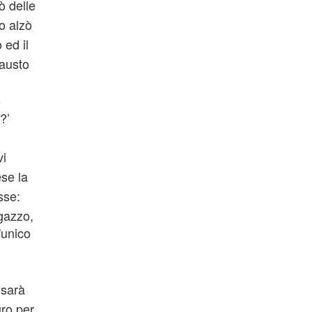
ò delle
o alzò
 ed il
causto
o
?’
vi
se la
sse:
agazzo,
'unico
 sarà
uro per