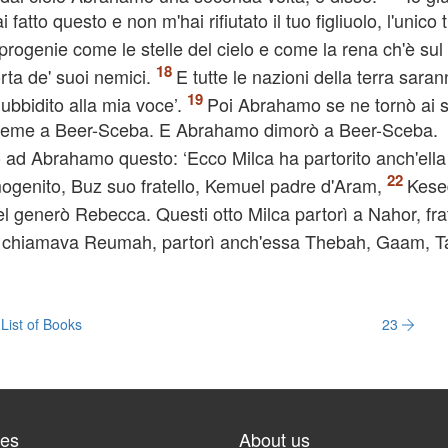
fatto questo e non m'hai rifiutato il tuo figliuolo, l'unico 
 progenie come le stelle del cielo e come la rena ch'è sul 
rta de' suoi nemici.
E tutte le nazioni della terra sara
ubbidito alla mia voce’.
Poi Abrahamo se ne tornò ai 
 insieme a Beer-Sceba. E Abrahamo dimorò a Beer-Sceba.
 ad Abrahamo questo: ‘Ecco Milca ha partorito anch'ella
ogenito, Buz suo fratello, Kemuel padre d'Aram,
Kese
l generò Rebecca. Questi otto Milca partorì a Nahor, fra
 si chiamava Reumah, partorì anch'essa Thebah, Gaam, 
List of Books
23
tes
About us