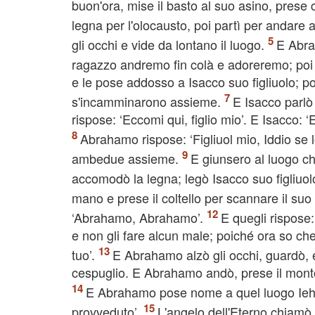
buon'ora, mise il basto al suo asino, prese c
legna per l'olocausto, poi partì per andare 
gli occhi e vide da lontano il luogo.
E Abrah
ragazzo andremo fin colà e adoreremo; poi 
e le pose addosso a Isacco suo figliuolo; poi
s'incamminarono assieme.
E Isacco parl
rispose: ‘Eccomi qui, figlio mio’. E Isacco: ‘
Abrahamo rispose: ‘Figliuol mio, Iddio se 
ambedue assieme.
E giunsero al luogo che
accomodò la legna; legò Isacco suo figliuolo
mano e prese il coltello per scannare il suo 
‘Abrahamo, Abrahamo’.
E quegli rispose
e non gli fare alcun male; poiché ora so che t
tuo’.
E Abrahamo alzò gli occhi, guardò, 
cespuglio. E Abrahamo andò, prese il montone
E Abrahamo pose nome a quel luogo Iehova
provveduto’.
L'angelo dell'Eterno chiamò