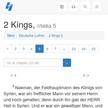
Skip
to
content
2 Kings,
глава 5
Bible
Deutsche Luther
2 Kings 5
1
2
3
4
5
6
7
↔
23
24
25
»
4
6
Naeman, der Feldhauptmann des Königs von
Syrien, war ein trefflicher Mann vor seinem Herrn
und hoch gehalten; denn durch ihn gab der HERR
Heil in Syrien. Und er war ein gewaltiger Mann, und