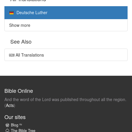
Deutsche Luther
Show more
See Also
All Translations
Bible Online
And the word of the Lord was published throughout all the region.
(
Acts
)
Our sites
ru
Blog
The Bible Tree