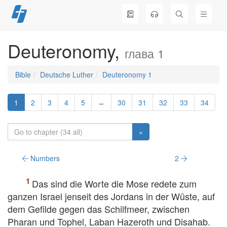
Skip
to
content
Deuteronomy,
глава 1
Bible
Deutsche Luther
Deuteronomy 1
1
2
3
4
5
↔
30
31
32
33
34
»
Numbers
2
Das sind die Worte die Mose redete zum
ganzen Israel jenseit des Jordans in der Wüste, auf
dem Gefilde gegen das Schilfmeer, zwischen
Pharan und Tophel, Laban Hazeroth und Disahab.