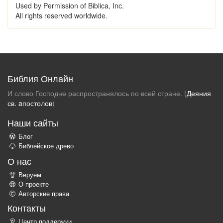
Used by Permission of Biblica, Inc.
All rights reserved worldwide.
Библия Онлайн
И слово Господне распространялось по всей стране. (
Деяния
св. aпостолов
)
Наши сайты
Блог
Библейское древо
О нас
Веруем
О проекте
Авторские права
Контакты
Центр поддержки