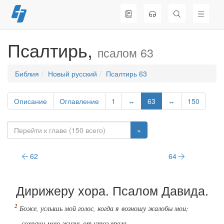
Перейти
к
содержимому
Псалтирь,
псалом 63
Библия
Новый русский
Псалтирь 63
Описание
Оглавление
1
↔
63
↔
150
»
62
64
Дирижеру хора. Псалом Давида.
Боже, услышь мой голос, когда я возношу жалобы мои;
сохрани мою жизнь от угроз врага.