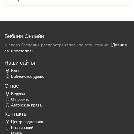
Библия Онлайн
И слово Господне распространялось по всей стране. (
Деяния
св. aпостолов
)
Наши сайты
Блог
Библейское древо
О нас
Веруем
О проекте
Авторские права
Контакты
Центр поддержки
База знаний
Почта