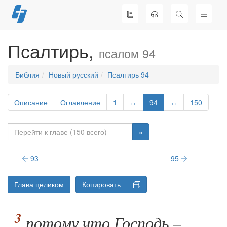
Перейти
к
содержимому
Псалтирь,
псалом 94
Библия
Новый русский
Псалтирь 94
Описание
Оглавление
1
↔
94
↔
150
»
93
95
Глава целиком
Копировать
потому что Господь –