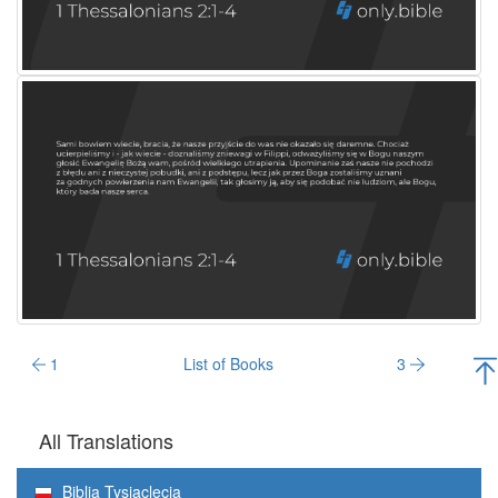
1
List of Books
3
All Translations
Biblia Tysiąclecia