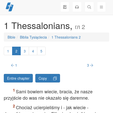
Skip
to
content
1 Thessalonians,
гл 2
Bible
Biblia Tysiąclecia
1 Thessalonians 2
1
2
3
4
5
1
3
Entire chapter
Copy
Sami bowiem wiecie, bracia, że nasze
przyjście do was nie okazało się daremne.
Chociaż ucierpieliśmy i - jak wiecie -