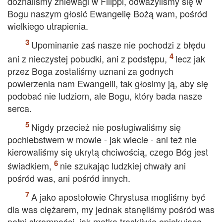
doznaliśmy zniewagi w Filippi, odważyliśmy się w
Bogu naszym głosić Ewangelię Bożą wam, pośród
wielkiego utrapienia.
Upominanie zaś nasze nie pochodzi z błędu
ani z nieczystej pobudki, ani z podstępu,
lecz jak
przez Boga zostaliśmy uznani za godnych
powierzenia nam Ewangelii, tak głosimy ją, aby się
podobać nie ludziom, ale Bogu, który bada nasze
serca.
Nigdy przecież nie posługiwaliśmy się
pochlebstwem w mowie - jak wiecie - ani też nie
kierowaliśmy się ukrytą chciwością, czego Bóg jest
świadkiem,
nie szukając ludzkiej chwały ani
pośród was, ani pośród innych.
A jako apostołowie Chrystusa mogliśmy być
dla was ciężarem, my jednak stanęliśmy pośród was
pełni skromności, jak matka troskliwie opiekująca