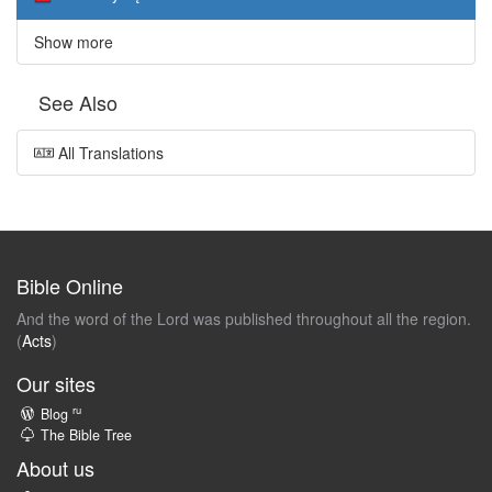
Show more
See Also
All Translations
Bible Online
And the word of the Lord was published throughout all the region.
(
Acts
)
Our sites
ru
Blog
The Bible Tree
About us